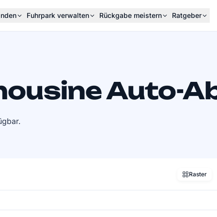
inden
Fuhrpark verwalten
Rückgabe meistern
Ratgeber
ousine Auto-A
ügbar.
Raster