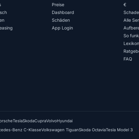
s
Preise
€
isch
Dashboard
Schade
en
Schäden
Alle Se
easing
App Login
Aufbere
So funkt
Lexiko
Ratgeb
FAQ
orsche
Tesla
Skoda
Cupra
Volvo
Hyundai
cedes-Benz C-Klasse
Volkswagen Tiguan
Skoda Octavia
Tesla Model 3