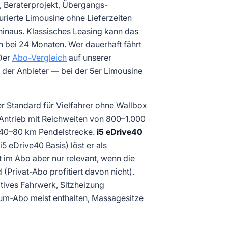
 Beraterprojekt, Übergangs-
rierte Limousine ohne Lieferzeiten
hinaus. Klassisches Leasing kann das
 bei 24 Monaten. Wer dauerhaft fährt
 Der
Abo-Vergleich
auf unserer
n der Anbieter — bei der 5er Limousine
er Standard für Vielfahrer ohne Wallbox
e Antrieb mit Reichweiten von 800–1.000
t 40–80 km Pendelstrecke.
i5 eDrive40
5 eDrive40 Basis) löst er als
t im Abo aber nur relevant, wenn die
 (Privat-Abo profitiert davon nicht).
ptives Fahrwerk, Sitzheizung
um-Abo meist enthalten, Massagesitze