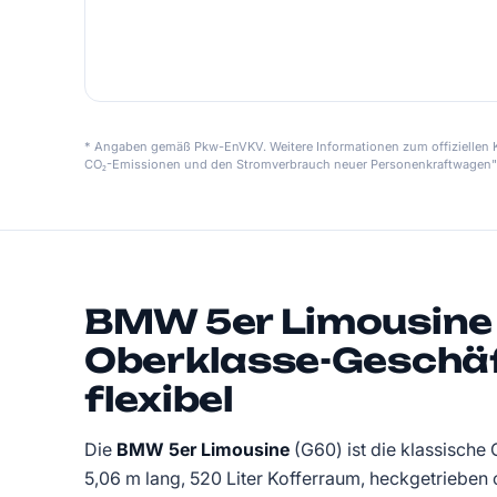
* Angaben gemäß Pkw-EnVKV. Weitere Informationen zum offiziellen Kr
CO₂-Emissionen und den Stromverbrauch neuer Personenkraftwagen"
BMW 5er Limousine
Oberklasse-Gesch
flexibel
Die
BMW 5er Limousine
(G60) ist die klassisch
5,06 m lang, 520 Liter Kofferraum, heckgetrieben o