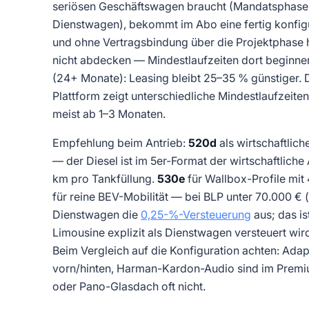
seriösen Geschäftswagen braucht (Mandatsphase,
Dienstwagen), bekommt im Abo eine fertig konfigu
und ohne Vertragsbindung über die Projektphase 
nicht abdecken — Mindestlaufzeiten dort beginnen
(24+ Monate): Leasing bleibt 25–35 % günstiger.
Plattform zeigt unterschiedliche Mindestlaufzeite
meist ab 1–3 Monaten.
Empfehlung beim Antrieb:
520d
als wirtschaftlich
— der Diesel ist im 5er-Format der wirtschaftlich
km pro Tankfüllung.
530e
für Wallbox-Profile mi
für reine BEV-Mobilität — bei BLP unter 70.000 € (i
Dienstwagen die
0,25-%-Versteuerung
aus; das is
Limousine explizit als Dienstwagen versteuert wird
Beim Vergleich auf die Konfiguration achten: Ada
vorn/hinten, Harman-Kardon-Audio sind im Premi
oder Pano-Glasdach oft nicht.