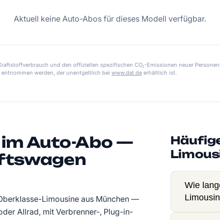
Aktuell keine Auto-Abos für dieses Modell verfügbar.
aftstoffverbrauch und den offiziellen spezifischen CO₂-Emissionen neuer Personen
 entnommen werden, der unentgeltlich bei
www.dat.de
erhältlich ist.
 im Auto-Abo —
Häufig
Limous
äftswagen
Wie lange
Limousin
e Oberklasse-Limousine aus München —
der Allrad, mit Verbrenner-, Plug-in-