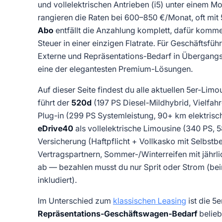
und vollelektrischen Antrieben (i5) unter einem M
rangieren die Raten bei 600–850 €/Monat, oft mi
Abo
entfällt die Anzahlung komplett, dafür komm
Steuer in einer einzigen Flatrate. Für Geschäftsfüh
Externe und Repräsentations-Bedarf in Übergangs
eine der elegantesten Premium-Lösungen.
Auf dieser Seite findest du alle aktuellen 5er-L
führt der
520d
(197 PS Diesel-Mildhybrid, Vielfah
Plug-in (299 PS Systemleistung, 90+ km elektri
eDrive40
als vollelektrische Limousine (340 PS, 
Versicherung (Haftpflicht + Vollkasko mit Selbst
Vertragspartnern, Sommer-/Winterreifen mit jähr
ab — bezahlen musst du nur Sprit oder Strom (be
inkludiert).
Im Unterschied zum
klassischen Leasing
ist die 5
Repräsentations-Geschäftswagen-Bedarf
belieb