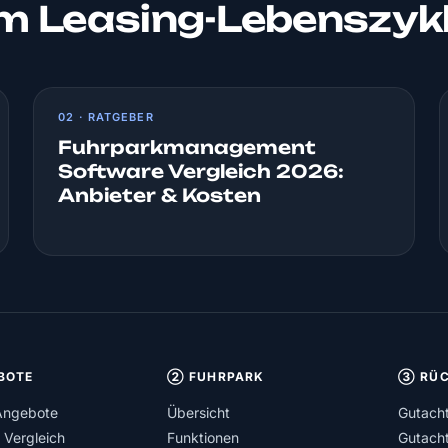
um Leasing-Lebenszyk
02 · RATGEBER
Fuhrparkmanagement
Software Vergleich 2026:
Anbieter & Kosten
BOTE
② FUHRPARK
③ RÜC
Angebote
Übersicht
Gutach
 Vergleich
Funktionen
Gutach