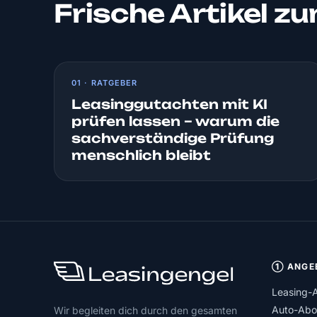
Frische Artikel z
01 · RATGEBER
Leasinggutachten mit KI
prüfen lassen – warum die
sachverständige Prüfung
menschlich bleibt
① ANGE
Leasing-
Auto-Abo
Wir begleiten dich durch den gesamten