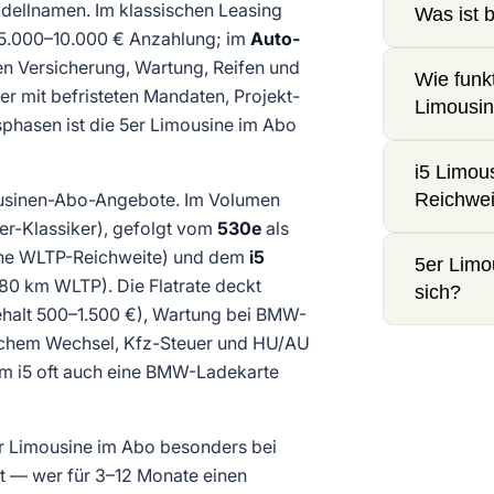
odellnamen. Im klassischen Leasing
Was ist 
t 5.000–10.000 € Anzahlung; im
Auto-
en Versicherung, Wartung, Reifen und
Wie funk
rer mit befristeten Mandaten, Projekt-
Limousin
phasen ist die 5er Limousine im Abo
i5 Limous
imousinen-Abo-Angebote. Im Volumen
Reichwei
rer-Klassiker), gefolgt vom
530e
als
sche WLTP-Reichweite) und dem
i5
5er Limo
580 km WLTP). Die Flatrate deckt
sich?
behalt 500–1.500 €), Wartung bei BMW-
lichem Wechsel, Kfz-Steuer und HU/AU
im i5 oft auch eine BMW-Ladekarte
er Limousine im Abo besonders bei
t — wer für 3–12 Monate einen