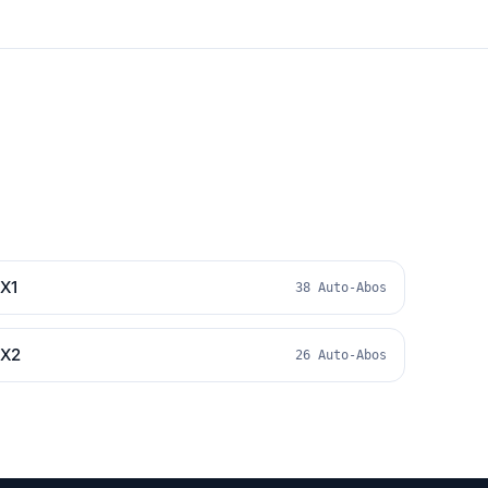
X1
38 Auto-Abos
X2
26 Auto-Abos