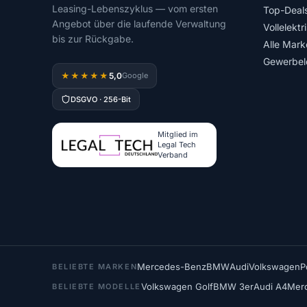
Leasing-Lebenszyklus — vom ersten
Top-Deal
Angebot über die laufende Verwaltung
Vollelektr
bis zur Rückgabe.
Alle Mark
Gewerbel
5,0
★★★★★
Google
DSGVO · 256-Bit
Mitglied im
Legal Tech
Verband
Mercedes-Benz
BMW
Audi
Volkswagen
P
BELIEBTE MARKEN
Volkswagen Golf
BMW 3er
Audi A4
Mer
BELIEBTE MODELLE