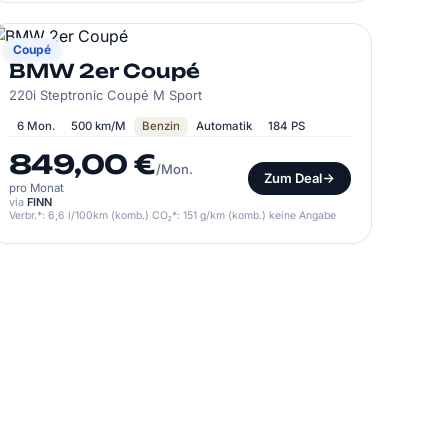
BMW
Coupé
BMW 2er Coupé
220i Steptronic Coupé M Sport
6 Mon.
500 km/M
Benzin
Automatik
184 PS
849,00 €
/Mon.
Zum Deal
pro Monat
via
FINN
Verbr.*: 6,6 l/100km (komb.) CO₂*: 151 g/km (komb.) keine Angabe