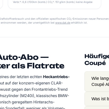
Verbr.*: 6,6 l/100km (komb.) CO₂*: 151 g/km (komb.) keine Angabe
aftstoffverbrauch und den offiziellen spezifischen CO₂-Emissionen neuer Personen
 entnommen werden, der unentgeltlich bei
www.dat.de
erhältlich ist.
Auto-Abo —
Häufig
Coupé
er als Flatrate
eines der letzten echten
Heckantriebs-
Wie lang
t auf der konzern-eigenen CLAR-
Coupé A
bewusst gegen den Frontantriebs-Trend
sechszylinder (M240i), klassisches BMW-
Was ist 
onisch geregeltem Hinterachs-
ein Sonderfall: weniger als Volumen-