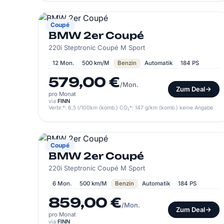
BMW
Coupé
BMW 2er Coupé
220i Steptronic Coupé M Sport
12 Mon.
500 km/M
Benzin
Automatik
184 PS
579,00 €
/Mon.
Zum Deal
pro Monat
via
FINN
Verbr.*: 6,5 l/100km (komb.) CO₂*: 147 g/km (komb.) keine Angabe
BMW
Coupé
BMW 2er Coupé
220i Steptronic Coupé M Sport
6 Mon.
500 km/M
Benzin
Automatik
184 PS
859,00 €
/Mon.
Zum Deal
pro Monat
via
FINN