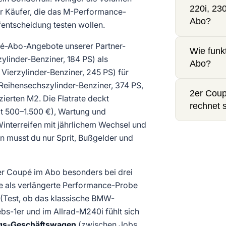
220i, 23
r Käufer, die das M-Performance-
Abo?
fentscheidung testen wollen.
upé-Abo-Angebote unserer Partner-
Wie funk
zylinder-Benziner, 184 PS) als
Abo?
 Vierzylinder-Benziner, 245 PS) für
Reihensechszylinder-Benziner, 374 PS,
2er Coup
ierten M2. Die Flatrate deckt
rechnet 
lt 500–1.500 €), Wartung und
nterreifen mit jährlichem Wechsel und
 musst du nur Sprit, Bußgelder und
er Coupé im Abo besonders bei drei
 als verlängerte Performance-Probe
(Test, ob das klassische BMW-
ebs-1er und im Allrad-M240i fühlt sich
gs-Geschäftswagen
(zwischen Jobs,