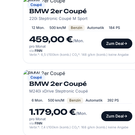
BMW
Coupé
BMW 2er Coupé
220i Steptronic Coupé M Sport
12 Mon.
500 km/M
Benzin
Automatik
184 PS
459,00 €
/Mon.
Zum Deal
pro Monat
via
FINN
Verbr.*: 6,5 l/100km (komb.) CO₂*: 148 g/km (komb.) keine Angabe
BMW
Coupé
BMW 2er Coupé
M240i xDrive Steptronic Coupé
6 Mon.
500 km/M
Benzin
Automatik
392 PS
1.179,00 €
/Mon.
Zum Deal
pro Monat
via
FINN
Verbr.*: 7,4 l/100km (komb.) CO₂*: 168 g/km (komb.) keine Angabe