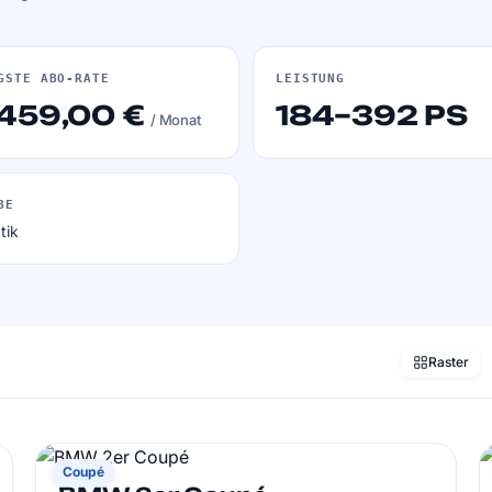
GSTE ABO-RATE
LEISTUNG
 459,00 €
184–392 PS
/ Monat
BE
tik
Raster
BMW
Coupé