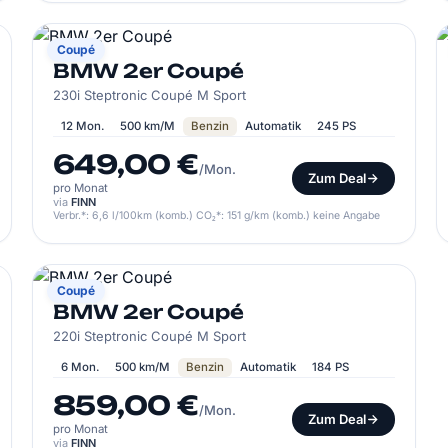
BMW
Coupé
BMW 2er Coupé
230i Steptronic Coupé M Sport
12 Mon.
500 km/M
Benzin
Automatik
245 PS
649,00 €
/Mon.
Zum Deal
pro Monat
via
FINN
Verbr.*: 6,6 l/100km (komb.) CO₂*: 151 g/km (komb.) keine Angabe
BMW
Coupé
BMW 2er Coupé
220i Steptronic Coupé M Sport
6 Mon.
500 km/M
Benzin
Automatik
184 PS
859,00 €
/Mon.
Zum Deal
pro Monat
via
FINN