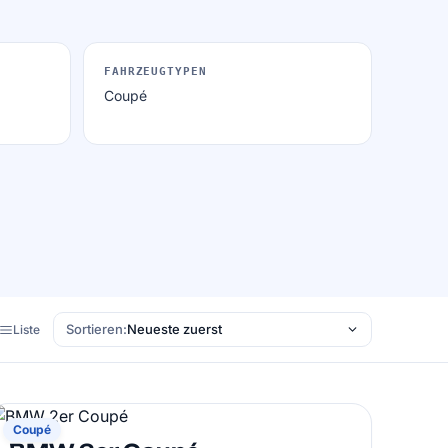
FAHRZEUGTYPEN
Coupé
Sortieren:
Liste
BMW
Coupé