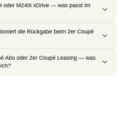
0i oder M240i xDrive — was passt im
tioniert die Rückgabe beim 2er Coupé
é Abo oder 2er Coupé Leasing — was
sich?