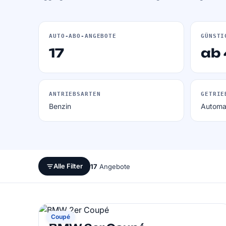
AUTO-ABO-ANGEBOTE
GÜNSTI
17
ab
ANTRIEBSARTEN
GETRIE
Benzin
Automa
Alle Filter
17
Angebote
BMW
Coupé