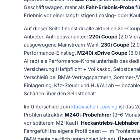
Geschäftswagen, mehr als
Fahr-Erlebnis-Probe
fü
Erlebnis vor einer langfristigen Leasing- oder Kau
Auf dieser Seite findest du alle aktuellen 2er-Co
Anbieter. Antriebsvarianten:
220i Coupé
(2.0 Vier
ausgewogene Mainstream-Wahl,
230i Coupé
(2.0
Performance-Einstieg,
M240i xDrive Coupé
(3.0 
Allrad) als Performance-Krone unterhalb des dediz
Versicherung (Haftpflicht + Vollkasko, Selbstbeha
Verschleiß bei BMW-Vertragspartnern, Sommer-/Wi
Einlagerung, Kfz-Steuer und HU/AU ab — bezahlen
Schäden über den Selbstbehalt.
Im Unterschied zum
klassischen Leasing
ist das 2
Profilen attraktiv:
M240i-Probefahrer
(3–6 Monate
vor späterem M2-Kauf),
Heckantriebs-Liebhaber
Fahrgefühl ins eigene Profil passt — im Frontantri
BMW heute deutlich unterschiedlich an),
Übergan