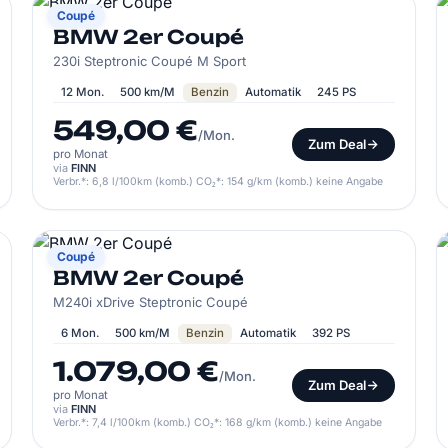
BMW
Coupé
BMW 2er Coupé
230i Steptronic Coupé M Sport
12 Mon.
500 km/M
Benzin
Automatik
245 PS
549,00 €
/Mon.
Zum Deal
pro Monat
via
FINN
Verbr.*: 6,8 l/100km (komb.) CO₂*: 154 g/km (komb.) keine Angabe
BMW
Coupé
BMW 2er Coupé
M240i xDrive Steptronic Coupé
6 Mon.
500 km/M
Benzin
Automatik
392 PS
1.079,00 €
/Mon.
Zum Deal
pro Monat
via
FINN
Verbr.*: 7,4 l/100km (komb.) CO₂*: 168 g/km (komb.) keine Angabe