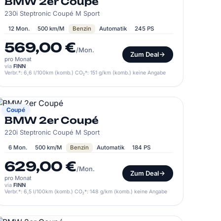
BMW 2er Coupé
230i Steptronic Coupé M Sport
12 Mon.
500 km/M
Benzin
Automatik
245 PS
569,00 €
/Mon.
Zum Deal
pro Monat
via
FINN
Verbr.*: 6,6 l/100km (komb.) CO₂*: 151 g/km (komb.) keine Angabe
BMW
Coupé
BMW 2er Coupé
220i Steptronic Coupé M Sport
6 Mon.
500 km/M
Benzin
Automatik
184 PS
629,00 €
/Mon.
Zum Deal
pro Monat
via
FINN
Verbr.*: 6,5 l/100km (komb.) CO₂*: 148 g/km (komb.) keine Angabe