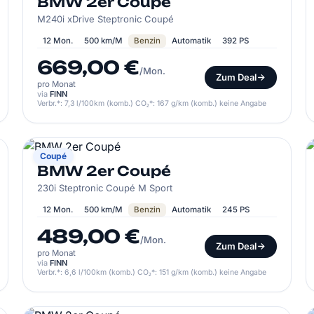
BMW 2er Coupé
M240i xDrive Steptronic Coupé
12 Mon.
500 km/M
Benzin
Automatik
392 PS
669,00 €
/Mon.
Zum Deal
pro Monat
via
FINN
Verbr.*: 7,3 l/100km (komb.) CO₂*: 167 g/km (komb.) keine Angabe
BMW
Coupé
BMW 2er Coupé
230i Steptronic Coupé M Sport
12 Mon.
500 km/M
Benzin
Automatik
245 PS
489,00 €
/Mon.
Zum Deal
pro Monat
via
FINN
Verbr.*: 6,6 l/100km (komb.) CO₂*: 151 g/km (komb.) keine Angabe