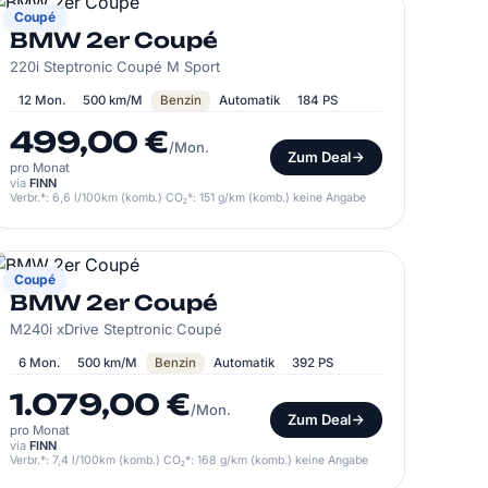
BMW
Coupé
BMW 2er Coupé
220i Steptronic Coupé M Sport
12 Mon.
500 km/M
Benzin
Automatik
184 PS
499,00 €
/Mon.
Zum Deal
pro Monat
via
FINN
Verbr.*: 6,6 l/100km (komb.) CO₂*: 151 g/km (komb.) keine Angabe
BMW
Coupé
BMW 2er Coupé
M240i xDrive Steptronic Coupé
6 Mon.
500 km/M
Benzin
Automatik
392 PS
1.079,00 €
/Mon.
Zum Deal
pro Monat
via
FINN
Verbr.*: 7,4 l/100km (komb.) CO₂*: 168 g/km (komb.) keine Angabe