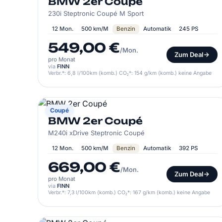
BMW 2er Coupé
230i Steptronic Coupé M Sport
12 Mon.
500 km/M
Benzin
Automatik
245 PS
549,00 €
/Mon.
Zum Deal
pro Monat
via
FINN
Verbr.*: 6,8 l/100km (komb.) CO₂*: 154 g/km (komb.) keine Angabe
BMW
Coupé
BMW 2er Coupé
M240i xDrive Steptronic Coupé
12 Mon.
500 km/M
Benzin
Automatik
392 PS
669,00 €
/Mon.
Zum Deal
pro Monat
via
FINN
Verbr.*: 7,3 l/100km (komb.) CO₂*: 167 g/km (komb.) keine Angabe