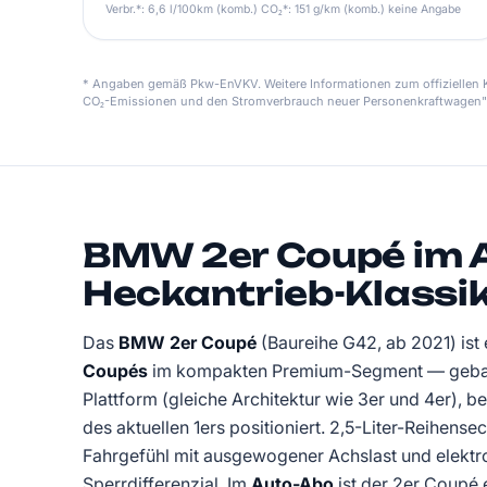
Verbr.*: 6,6 l/100km (komb.) CO₂*: 151 g/km (komb.) keine Angabe
* Angaben gemäß Pkw-EnVKV. Weitere Informationen zum offiziellen Kr
CO₂-Emissionen und den Stromverbrauch neuer Personenkraftwagen"
BMW 2er Coupé im 
Heckantrieb-Klassik
Das
BMW 2er Coupé
(Baureihe G42, ab 2021) ist 
Coupés
im kompakten Premium-Segment — gebau
Plattform (gleiche Architektur wie 3er und 4er), 
des aktuellen 1ers positioniert. 2,5-Liter-Reihen
Fahrgefühl mit ausgewogener Achslast und elektr
Sperrdifferenzial. Im
Auto-Abo
ist der 2er Coupé 