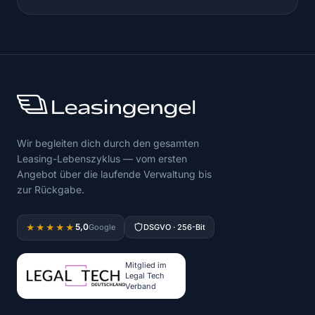
Wir begleiten dich durch den gesamten
Leasing-Lebenszyklus — vom ersten
Angebot über die laufende Verwaltung bis
zur Rückgabe.
5,0
★★★★★
Google
DSGVO · 256-Bit
Mitglied im
Legal Tech
Verband