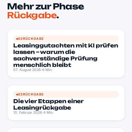
Mehr zur Phase
Rückgabe
.
LM
03
RÜCKGABE
Leasinggutachten mit KI prüfen
lassen – warum die
sachverständige Prüfung
menschlich bleibt
07. August 2026
·
6 Min.
DV
03
RÜCKGABE
Die vier Etappen einer
Leasingrückgabe
10. Februar 2026
·
4 Min.