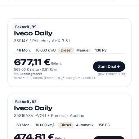
IVECO
Faktor
0,99
Iveco Daily
35S14Y / Pritsche / AHK 3 5 t
48 Mon.
10.000 km/J
Diesel
Manuell
136 PS
677,11 €
/Mon.
Zum Deal
569,00 € netto
·
0,81 €/km
via
Leasingmarkt
gew. Faktor 0,99
Verbr.*: 10 l/100km (komb.) CO₂*: 232 g/km (komb.) G
IVECO
Faktor
0,63
Iveco Daily
35S16A8V *VOLL* Kamera - Ausbau
60 Mon.
10.000 km/J
Diesel
Automatik
156 PS
474,81 €
/Mon.