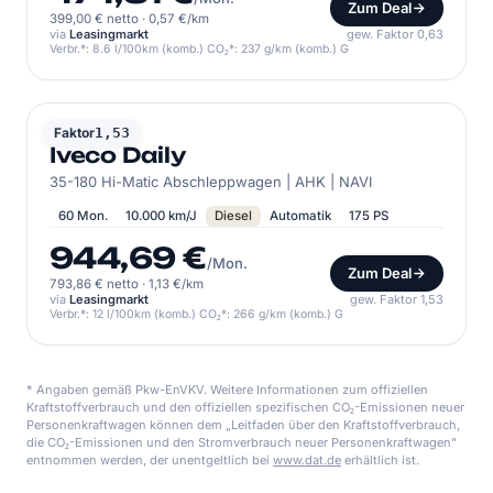
Zum Deal
399,00 € netto
·
0,57 €/km
via
Leasingmarkt
gew. Faktor 0,63
Verbr.*: 8.6 l/100km (komb.) CO₂*: 237 g/km (komb.) G
IVECO
Faktor
1,53
Iveco Daily
35-180 Hi-Matic Abschleppwagen | AHK | NAVI
60 Mon.
10.000 km/J
Diesel
Automatik
175 PS
944,69 €
/Mon.
Zum Deal
793,86 € netto
·
1,13 €/km
via
Leasingmarkt
gew. Faktor 1,53
Verbr.*: 12 l/100km (komb.) CO₂*: 266 g/km (komb.) G
* Angaben gemäß Pkw-EnVKV. Weitere Informationen zum offiziellen
Kraftstoffverbrauch und den offiziellen spezifischen CO₂-Emissionen neuer
Personenkraftwagen können dem „Leitfaden über den Kraftstoffverbrauch,
die CO₂-Emissionen und den Stromverbrauch neuer Personenkraftwagen"
entnommen werden, der unentgeltlich bei
www.dat.de
erhältlich ist.