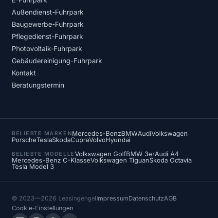
Außendienst-Fuhrpark
Baugewerbe-Fuhrpark
Pflegedienst-Fuhrpark
Photovoltaik-Fuhrpark
Gebäudereinigung-Fuhrpark
Kontakt
Beratungstermin
Mercedes-Benz
BMW
Audi
Volkswagen
BELIEBTE MARKEN
Porsche
Tesla
Skoda
Cupra
Volvo
Hyundai
Volkswagen Golf
BMW 3er
Audi A4
BELIEBTE MODELLE
Mercedes-Benz C-Klasse
Volkswagen Tiguan
Skoda Octavia
Tesla Model 3
© 2023—2026 Leasingengel
Impressum
Datenschutz
AGB
Cookie-Einstellungen