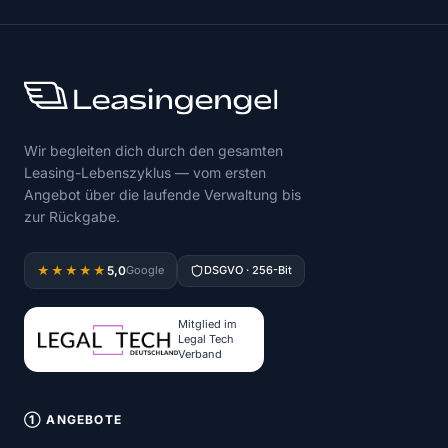
Wir begleiten dich durch den gesamten
Leasing-Lebenszyklus — vom ersten
Angebot über die laufende Verwaltung bis
zur Rückgabe.
5,0
★★★★★
Google
DSGVO · 256-Bit
Mitglied im
Legal Tech
Verband
① ANGEBOTE