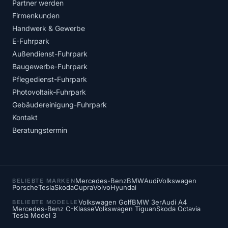
Partner werden
Firmenkunden
Handwerk & Gewerbe
E-Fuhrpark
Außendienst-Fuhrpark
Baugewerbe-Fuhrpark
Pflegedienst-Fuhrpark
Photovoltaik-Fuhrpark
Gebäudereinigung-Fuhrpark
Kontakt
Beratungstermin
Mercedes-Benz
BMW
Audi
Volkswagen
BELIEBTE MARKEN
Porsche
Tesla
Skoda
Cupra
Volvo
Hyundai
Volkswagen Golf
BMW 3er
Audi A4
BELIEBTE MODELLE
Mercedes-Benz C-Klasse
Volkswagen Tiguan
Skoda Octavia
Tesla Model 3