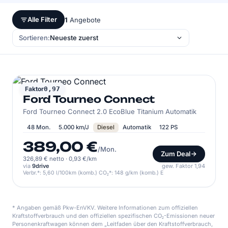
Alle Filter
1
Angebote
Sortieren:
FORD
Faktor
0,97
Ford Tourneo Connect
Ford Tourneo Connect 2.0 EcoBlue Titanium Automatik
48 Mon.
5.000 km/J
Diesel
Automatik
122 PS
389,00 €
/Mon.
Zum Deal
326,89 € netto
·
0,93 €/km
via
9drive
gew. Faktor 1,94
Verbr.*: 5,60 l/100km (komb.) CO₂*: 148 g/km (komb.) E
* Angaben gemäß Pkw-EnVKV. Weitere Informationen zum offiziellen
Kraftstoffverbrauch und den offiziellen spezifischen CO₂-Emissionen neuer
Personenkraftwagen können dem „Leitfaden über den Kraftstoffverbrauch,