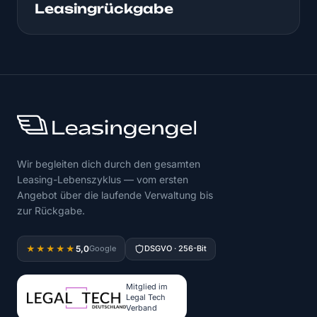
Leasingrückgabe
Wir begleiten dich durch den gesamten
Leasing-Lebenszyklus — vom ersten
Angebot über die laufende Verwaltung bis
zur Rückgabe.
5,0
★★★★★
Google
DSGVO · 256-Bit
Mitglied im
Legal Tech
Verband