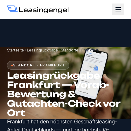
Startseite
Leasingrückgabe
Standorte
Frankfurt
STANDORT · FRANKFURT
Leasingrückgabe
Frankfurt — Vorab-
Bewertung &
Gutachten-Check vor
Ort
Frankfurt hat den höchsten Geschäftsleasing-
Anteil Deutschlands — und die höchste Ø-