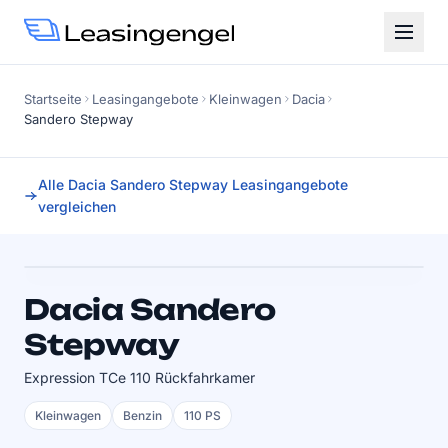
Startseite
Leasingangebote
Kleinwagen
Dacia
Sandero Stepway
Alle Dacia Sandero Stepway Leasingangebote
vergleichen
Faktor
0.82
SOFORT VERFÜGBAR
Dacia Sandero
Stepway
Expression TCe 110 Rückfahrkamer
Kleinwagen
Benzin
110 PS