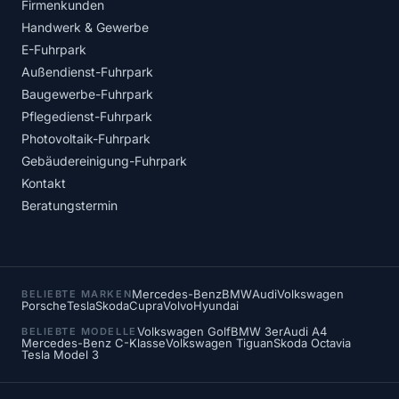
Firmenkunden
Handwerk & Gewerbe
E-Fuhrpark
Außendienst-Fuhrpark
Baugewerbe-Fuhrpark
Pflegedienst-Fuhrpark
Photovoltaik-Fuhrpark
Gebäudereinigung-Fuhrpark
Kontakt
Beratungstermin
Mercedes-Benz
BMW
Audi
Volkswagen
BELIEBTE MARKEN
Porsche
Tesla
Skoda
Cupra
Volvo
Hyundai
Volkswagen Golf
BMW 3er
Audi A4
BELIEBTE MODELLE
Mercedes-Benz C-Klasse
Volkswagen Tiguan
Skoda Octavia
Tesla Model 3