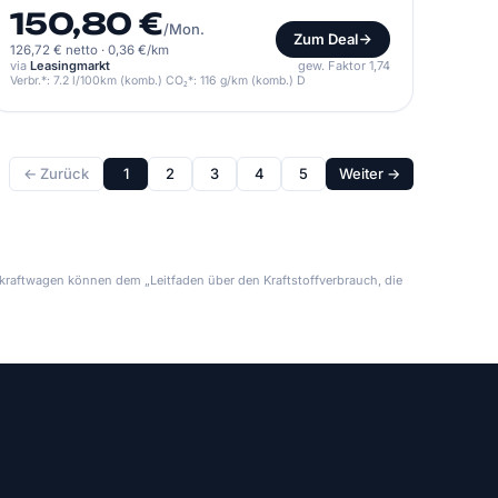
150,80 €
/Mon.
Zum Deal
126,72 € netto
·
0,36 €/km
via
Leasingmarkt
gew. Faktor 1,74
Verbr.*: 7.2 l/100km (komb.) CO₂*: 116 g/km (komb.) D
← Zurück
1
2
3
4
5
Weiter →
kraftwagen können dem „Leitfaden über den Kraftstoffverbrauch, die