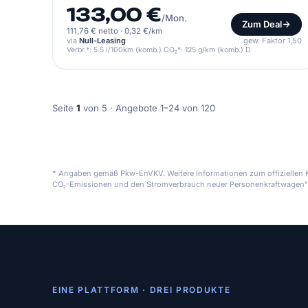
133,00 €
/Mon.
Zum Deal
111,76 € netto
·
0,32 €/km
via
Null-Leasing
gew. Faktor 1,50
Verbr.*: 5.5 l/100km (komb.) CO₂*: 125 g/km (komb.) D
Seite
1
von 5 · Angebote 1–24 von 120
* Angaben gemäß Pkw-EnVKV. Weitere Informationen zum offiziellen Kr
CO₂-Emissionen und den Stromverbrauch neuer Personenkraftwagen"
EINE PLATTFORM · DREI PRODUKTE