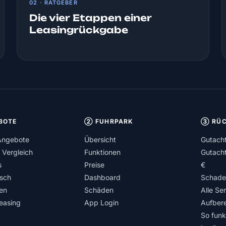
02 · RATGEBER
Die vier Etappen einer
Leasingrückgabe
BOTE
② FUHRPARK
③ RÜC
Angebote
Übersicht
Gutach
 Vergleich
Funktionen
Gutach
s
Preise
€
isch
Dashboard
Schade
en
Schäden
Alle Se
easing
App Login
Aufbere
So funkt