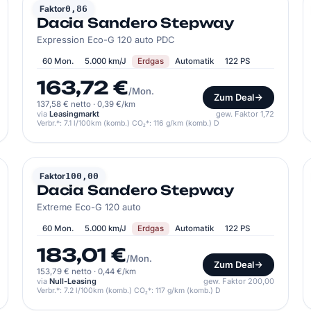
DACIA
Faktor
0,86
Dacia Sandero Stepway
Expression Eco-G 120 auto PDC
60 Mon.
5.000 km/J
Erdgas
Automatik
122 PS
163,72 €
/Mon.
Zum Deal
137,58 € netto
·
0,39 €/km
via
Leasingmarkt
gew. Faktor 1,72
Verbr.*: 7.1 l/100km (komb.) CO₂*: 116 g/km (komb.) D
DACIA
Faktor
100,00
Dacia Sandero Stepway
Extreme Eco-G 120 auto
60 Mon.
5.000 km/J
Erdgas
Automatik
122 PS
183,01 €
/Mon.
Zum Deal
153,79 € netto
·
0,44 €/km
via
Null-Leasing
gew. Faktor 200,00
Verbr.*: 7.2 l/100km (komb.) CO₂*: 117 g/km (komb.) D