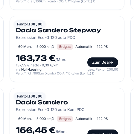
Verbr.*: 6.9 l/100km (komb.) CO₂*: 111 g/km (komb.) C
DACIA
Faktor
100,00
Dacia Sandero Stepway
Expression Eco-G 120 auto PDC
60 Mon.
5.000 km/J
Erdgas
Automatik
122 PS
163,73 €
/Mon.
Zum Deal
137,59 € netto
·
0,39 €/km
via
Null-Leasing
gew. Faktor 200,00
Verbr.*: 7.1 l/100km (komb.) CO₂*: 116 g/km (komb.) D
DACIA
Faktor
100,00
Dacia Sandero
Expression Eco-G 120 auto Kam PDC
60 Mon.
5.000 km/J
Erdgas
Automatik
122 PS
156,45 €
/Mon.