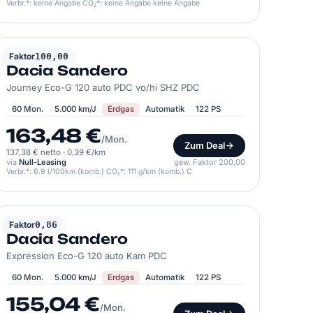
Verbr.*: keine Angabe CO₂*: keine Angabe keine Angabe
DACIA
Faktor
100,00
Dacia Sandero
Journey Eco-G 120 auto PDC vo/hi SHZ PDC
60 Mon.
5.000 km/J
Erdgas
Automatik
122 PS
163,48 €
/Mon.
Zum Deal
137,38 € netto
·
0,39 €/km
via
Null-Leasing
gew. Faktor 200,00
Verbr.*: 6.9 l/100km (komb.) CO₂*: 111 g/km (komb.) C
DACIA
Faktor
0,86
Dacia Sandero
Expression Eco-G 120 auto Kam PDC
60 Mon.
5.000 km/J
Erdgas
Automatik
122 PS
155,04 €
/Mon.