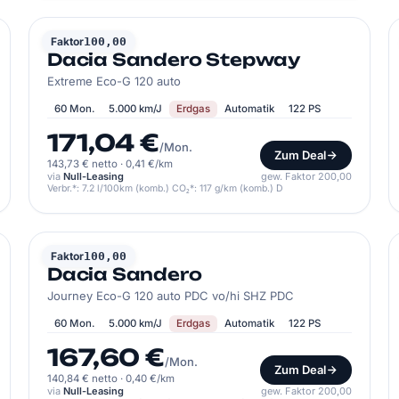
DACIA
Faktor
100,00
Dacia Sandero Stepway
Extreme Eco-G 120 auto
60 Mon.
5.000 km/J
Erdgas
Automatik
122 PS
171,04 €
/Mon.
Zum Deal
143,73 € netto
·
0,41 €/km
via
Null-Leasing
gew. Faktor 200,00
Verbr.*: 7.2 l/100km (komb.) CO₂*: 117 g/km (komb.) D
DACIA
Faktor
100,00
Dacia Sandero
Journey Eco-G 120 auto PDC vo/hi SHZ PDC
60 Mon.
5.000 km/J
Erdgas
Automatik
122 PS
167,60 €
/Mon.
Zum Deal
140,84 € netto
·
0,40 €/km
via
Null-Leasing
gew. Faktor 200,00