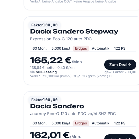
Verbr.*: keine Angabe CO₂*: keine Angabe keine Angabe
DACIA
Faktor
100,00
Dacia Sandero Stepway
Expression Eco-G 120 auto PDC
60 Mon.
5.000 km/J
Erdgas
Automatik
122 PS
165,22 €
/Mon.
Zum Deal
138,84 € netto
·
0,40 €/km
via
Null-Leasing
gew. Faktor 200,00
Verbr.*: 7.1 l/100km (komb.) CO₂*: 116 g/km (komb.) D
DACIA
Faktor
100,00
Dacia Sandero
Journey Eco-G 120 auto PDC vo/hi SHZ PDC
60 Mon.
5.000 km/J
Erdgas
Automatik
122 PS
162,01 €
/Mon.