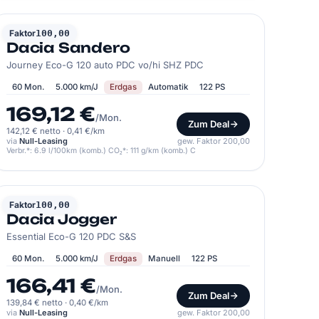
DACIA
Faktor
100,00
Dacia Sandero
Journey Eco-G 120 auto PDC vo/hi SHZ PDC
60 Mon.
5.000 km/J
Erdgas
Automatik
122 PS
169,12 €
/Mon.
Zum Deal
142,12 € netto
·
0,41 €/km
via
Null-Leasing
gew. Faktor 200,00
Verbr.*: 6.9 l/100km (komb.) CO₂*: 111 g/km (komb.) C
DACIA
Faktor
100,00
Dacia Jogger
Essential Eco-G 120 PDC S&S
60 Mon.
5.000 km/J
Erdgas
Manuell
122 PS
166,41 €
/Mon.
Zum Deal
139,84 € netto
·
0,40 €/km
via
Null-Leasing
gew. Faktor 200,00