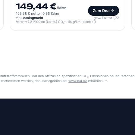
149,44 €
/Mon.
Zum Deal
125,58 € netto
·
0,36 €/km
via
Leasingmarkt
gew. Faktor 1,72
Verbr.*: 7.2 l/100km (komb.) CO₂*: 116 g/km (komb.) D
aftstoffverbrauch und den offiziellen spezifischen CO₂-Emissionen neuer Personen
 entnommen werden, der unentgeltlich bei
www.dat.de
erhältlich ist.