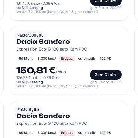
Zum Deal
131,47 € netto
·
0,38 €/km
via
Null-Leasing
gew. Faktor 200,00
Verbr.*: 7.2 l/100km (komb.) CO₂*: 116 g/km (komb.) D
DACIA
Faktor
100,00
Dacia Sandero
Expression Eco-G 120 auto Kam PDC
60 Mon.
5.000 km/J
Erdgas
Automatik
122 PS
150,81 €
/Mon.
Zum Deal
126,73 € netto
·
0,36 €/km
via
Null-Leasing
gew. Faktor 200,00
Verbr.*: 7.2 l/100km (komb.) CO₂*: 116 g/km (komb.) D
DACIA
Faktor
0,86
Dacia Sandero
Expression Eco-G 120 auto Kam PDC
60 Mon.
5.000 km/J
Erdgas
Automatik
122 PS