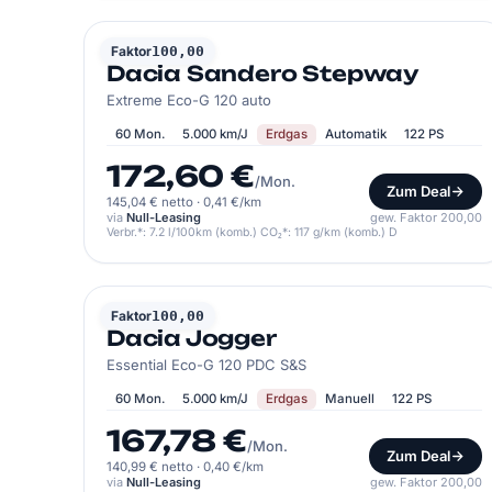
DACIA
Faktor
100,00
Dacia Sandero Stepway
Extreme Eco-G 120 auto
60 Mon.
5.000 km/J
Erdgas
Automatik
122 PS
172,60 €
/Mon.
Zum Deal
145,04 € netto
·
0,41 €/km
via
Null-Leasing
gew. Faktor 200,00
Verbr.*: 7.2 l/100km (komb.) CO₂*: 117 g/km (komb.) D
DACIA
Faktor
100,00
Dacia Jogger
Essential Eco-G 120 PDC S&S
60 Mon.
5.000 km/J
Erdgas
Manuell
122 PS
167,78 €
/Mon.
Zum Deal
140,99 € netto
·
0,40 €/km
via
Null-Leasing
gew. Faktor 200,00