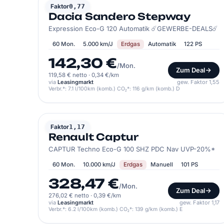
DACIA
Faktor
0,77
Dacia Sandero Stepway
Expression Eco-G 120 Automatik ☄️GEWERBE-DEALS☄️
60 Mon.
5.000 km/J
Erdgas
Automatik
122 PS
142,30 €
/Mon.
Zum Deal
119,58 € netto
·
0,34 €/km
via
Leasingmarkt
gew. Faktor 1,55
Verbr.*: 7.1 l/100km (komb.) CO₂*: 116 g/km (komb.) D
RENAULT
Faktor
1,17
Renault Captur
CAPTUR Techno Eco-G 100 SHZ PDC Nav UVP-20%*
60 Mon.
10.000 km/J
Erdgas
Manuell
101 PS
328,47 €
/Mon.
Zum Deal
276,02 € netto
·
0,39 €/km
via
Leasingmarkt
gew. Faktor 1,17
Verbr.*: 6.2 l/100km (komb.) CO₂*: 139 g/km (komb.) E