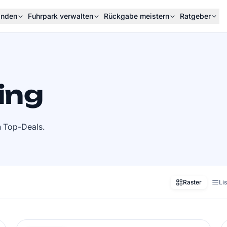
inden
Fuhrpark verwalten
Rückgabe meistern
Ratgeber
ing
h Top-Deals.
Raster
Li