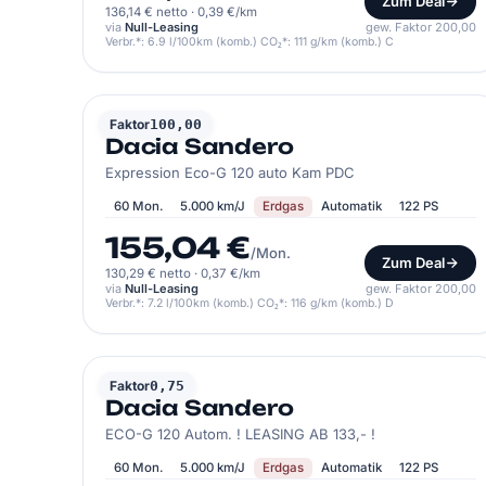
Zum Deal
136,14 € netto
·
0,39 €/km
via
Null-Leasing
gew. Faktor 200,00
Verbr.*: 6.9 l/100km (komb.) CO₂*: 111 g/km (komb.) C
DACIA
Faktor
100,00
Dacia Sandero
Expression Eco-G 120 auto Kam PDC
60 Mon.
5.000 km/J
Erdgas
Automatik
122 PS
155,04 €
/Mon.
Zum Deal
130,29 € netto
·
0,37 €/km
via
Null-Leasing
gew. Faktor 200,00
Verbr.*: 7.2 l/100km (komb.) CO₂*: 116 g/km (komb.) D
DACIA
Faktor
0,75
Dacia Sandero
ECO-G 120 Autom. ! LEASING AB 133,- !
60 Mon.
5.000 km/J
Erdgas
Automatik
122 PS