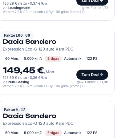
Zum Deal
130,29 € netto
·
0,37 €/km
via
Leasingmarkt
gew. Faktor 1,72
Verbr.*: 7.2 l/100km (komb.) CO₂*: 116 g/km (komb.) D
DACIA
Faktor
100,00
Dacia Sandero
Expression Eco-G 120 auto Kam PDC
60 Mon.
5.000 km/J
Erdgas
Automatik
122 PS
149,45 €
/Mon.
Zum Deal
125,59 € netto
·
0,36 €/km
via
Null-Leasing
gew. Faktor 200,00
Verbr.*: 7.2 l/100km (komb.) CO₂*: 116 g/km (komb.) D
DACIA
Faktor
0,87
Dacia Sandero
Expression Eco-G 120 auto Kam PDC
60 Mon.
5.000 km/J
Erdgas
Automatik
122 PS