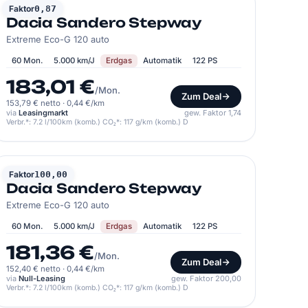
DACIA
Faktor
0,87
Dacia Sandero Stepway
Extreme Eco-G 120 auto
60 Mon.
5.000 km/J
Erdgas
Automatik
122 PS
183,01 €
/Mon.
Zum Deal
153,79 € netto
·
0,44 €/km
via
Leasingmarkt
gew. Faktor 1,74
Verbr.*: 7.2 l/100km (komb.) CO₂*: 117 g/km (komb.) D
DACIA
Faktor
100,00
Dacia Sandero Stepway
Extreme Eco-G 120 auto
60 Mon.
5.000 km/J
Erdgas
Automatik
122 PS
181,36 €
/Mon.
Zum Deal
152,40 € netto
·
0,44 €/km
via
Null-Leasing
gew. Faktor 200,00
Verbr.*: 7.2 l/100km (komb.) CO₂*: 117 g/km (komb.) D