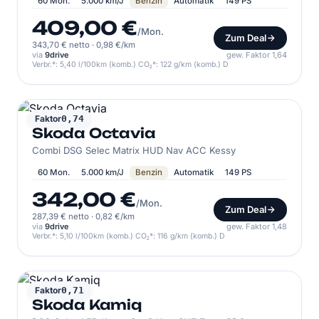
60 Mon.
5.000 km/J
Benzin
Automatik
149 PS
409,00 €
/Mon.
Zum Deal
343,70 € netto
·
0,98 €/km
via
9drive
gew. Faktor 1,64
Verbr.*: 5,40 l/100km (komb.) CO₂*: 122 g/km (komb.) D
SKODA
Faktor
0,74
Skoda Octavia
Combi DSG Selec Matrix HUD Nav ACC Kessy
60 Mon.
5.000 km/J
Benzin
Automatik
149 PS
342,00 €
/Mon.
Zum Deal
287,39 € netto
·
0,82 €/km
via
9drive
gew. Faktor 1,48
Verbr.*: 5,10 l/100km (komb.) CO₂*: 116 g/km (komb.) D
SKODA
Faktor
0,71
Skoda Kamiq