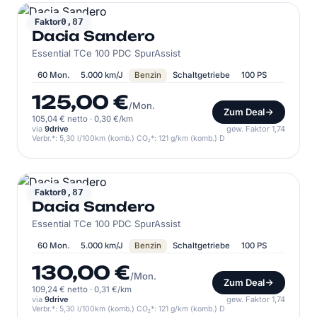
DACIA
Faktor
0,87
Dacia Sandero
Essential TCe 100 PDC SpurAssist
60 Mon.
5.000 km/J
Benzin
Schaltgetriebe
100 PS
125,00 €
/Mon.
Zum Deal
105,04 € netto
·
0,30 €/km
via
9drive
gew. Faktor 1,74
Verbr.*: 5,30 l/100km (komb.) CO₂*: 121 g/km (komb.) D
DACIA
Faktor
0,87
Dacia Sandero
Essential TCe 100 PDC SpurAssist
60 Mon.
5.000 km/J
Benzin
Schaltgetriebe
100 PS
130,00 €
/Mon.
Zum Deal
109,24 € netto
·
0,31 €/km
via
9drive
gew. Faktor 1,74
Verbr.*: 5,30 l/100km (komb.) CO₂*: 121 g/km (komb.) D