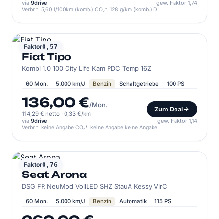
via
9drive
gew. Faktor 1,74
Verbr.*: 5,60 l/100km (komb.) CO₂*: 128 g/km (komb.) D
FIAT
Faktor
0,57
Fiat Tipo
Kombi 1.0 100 City Life Kam PDC Temp 16Z
60 Mon.
5.000 km/J
Benzin
Schaltgetriebe
100 PS
136,00 €
/Mon.
Zum Deal
114,29 € netto
·
0,33 €/km
via
9drive
gew. Faktor 1,14
Verbr.*: keine Angabe CO₂*: keine Angabe keine Angabe
SEAT
Faktor
0,76
Seat Arona
DSG FR NeuMod VollLED SHZ StauA Kessy VirC
60 Mon.
5.000 km/J
Benzin
Automatik
115 PS