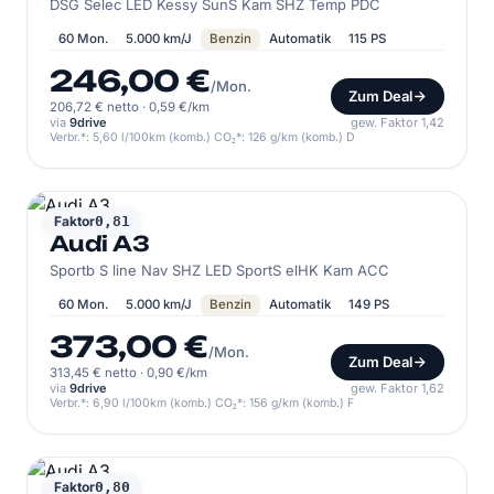
DSG Selec LED Kessy SunS Kam SHZ Temp PDC
60 Mon.
5.000 km/J
Benzin
Automatik
115 PS
246,00 €
/Mon.
Zum Deal
206,72 € netto
·
0,59 €/km
via
9drive
gew. Faktor 1,42
Verbr.*: 5,60 l/100km (komb.) CO₂*: 126 g/km (komb.) D
AUDI
Faktor
0,81
Audi A3
Sportb S line Nav SHZ LED SportS elHK Kam ACC
60 Mon.
5.000 km/J
Benzin
Automatik
149 PS
373,00 €
/Mon.
Zum Deal
313,45 € netto
·
0,90 €/km
via
9drive
gew. Faktor 1,62
Verbr.*: 6,90 l/100km (komb.) CO₂*: 156 g/km (komb.) F
AUDI
Faktor
0,80