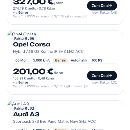
327,00 €
/Mon.
Zum Deal
274,79 € netto
·
0,78 €/km
via
9drive
gew. Faktor 1,48
Verbr.*: 5 l/100km (komb.) CO₂*: 113 g/km (komb.) C
OPEL
Faktor
0,66
Opel Corsa
Hybrid AT6 GS KomfortP SHZ LHZ ACC
60 Mon.
5.000 km/J
Benzin
Automatik
100 PS
201,00 €
/Mon.
Zum Deal
168,91 € netto
·
0,48 €/km
via
9drive
gew. Faktor 1,32
Verbr.*: 5 l/100km (komb.) CO₂*: 102 g/km (komb.) C
AUDI
Faktor
0,82
Audi A3
Sportback 2xS line Pano Matrix Navi SHZ ACC