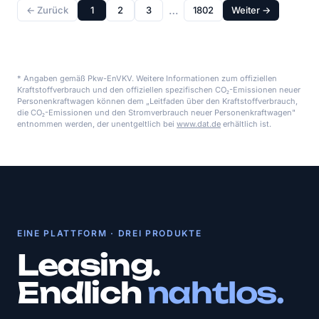
…
← Zurück
1
2
3
1802
Weiter →
* Angaben gemäß Pkw-EnVKV. Weitere Informationen zum offiziellen
Kraftstoffverbrauch und den offiziellen spezifischen CO₂-Emissionen neuer
Personenkraftwagen können dem „Leitfaden über den Kraftstoffverbrauch,
die CO₂-Emissionen und den Stromverbrauch neuer Personenkraftwagen"
entnommen werden, der unentgeltlich bei
www.dat.de
erhältlich ist.
EINE PLATTFORM · DREI PRODUKTE
Leasing.
Endlich
nahtlos.