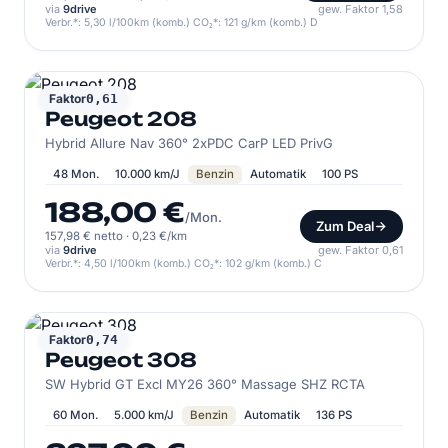
via
9drive
gew. Faktor 1,58
Verbr.*: 5,30 l/100km (komb.) CO₂*: 121 g/km (komb.) D
PEUGEOT
Faktor
0,61
Peugeot 208
Hybrid Allure Nav 360° 2xPDC CarP LED PrivG
48 Mon.
10.000 km/J
Benzin
Automatik
100 PS
188,00 €
/Mon.
Zum Deal
157,98 € netto
·
0,23 €/km
via
9drive
gew. Faktor 0,61
Verbr.*: 4,50 l/100km (komb.) CO₂*: 102 g/km (komb.) C
PEUGEOT
Faktor
0,74
Peugeot 308
SW Hybrid GT Excl MY26 360° Massage SHZ RCTA
60 Mon.
5.000 km/J
Benzin
Automatik
136 PS