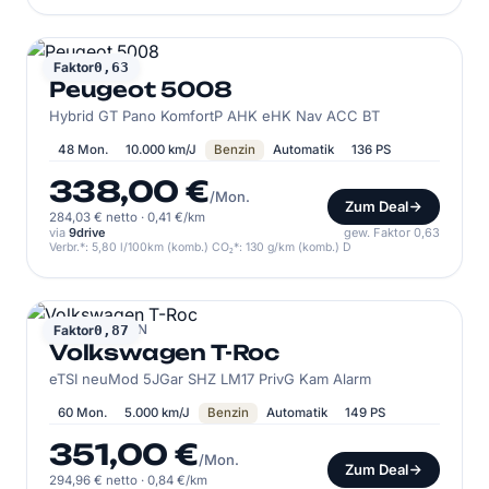
PEUGEOT
Faktor
0,63
Peugeot 5008
Hybrid GT Pano KomfortP AHK eHK Nav ACC BT
48 Mon.
10.000 km/J
Benzin
Automatik
136 PS
338,00 €
/Mon.
Zum Deal
284,03 € netto
·
0,41 €/km
via
9drive
gew. Faktor 0,63
Verbr.*: 5,80 l/100km (komb.) CO₂*: 130 g/km (komb.) D
VOLKSWAGEN
Faktor
0,87
Volkswagen T-Roc
eTSI neuMod 5JGar SHZ LM17 PrivG Kam Alarm
60 Mon.
5.000 km/J
Benzin
Automatik
149 PS
351,00 €
/Mon.
Zum Deal
294,96 € netto
·
0,84 €/km