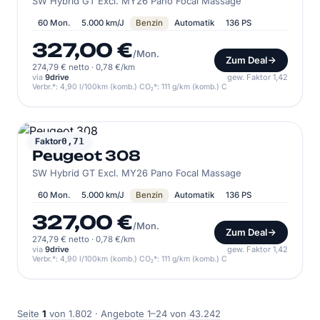
SW Hybrid GT Excl. MY26 Pano Focal Massage
60 Mon.
5.000 km/J
Benzin
Automatik
136 PS
327,00 €
/Mon.
Zum Deal
274,79 € netto
·
0,78 €/km
via
9drive
gew. Faktor 1,42
Verbr.*: 4,90 l/100km (komb.) CO₂*: 111 g/km (komb.) C
PEUGEOT
Faktor
0,71
Peugeot 308
SW Hybrid GT Excl. MY26 Pano Focal Massage
60 Mon.
5.000 km/J
Benzin
Automatik
136 PS
327,00 €
/Mon.
Zum Deal
274,79 € netto
·
0,78 €/km
via
9drive
gew. Faktor 1,42
Verbr.*: 4,90 l/100km (komb.) CO₂*: 111 g/km (komb.) C
Seite
1
von 1.802 · Angebote 1–24 von 43.242