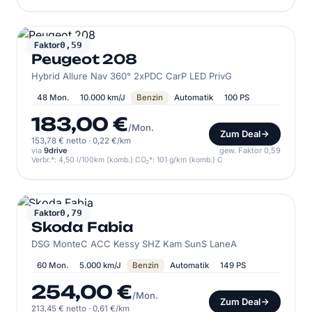
PEUGEOT
Faktor
0,59
Peugeot 208
Hybrid Allure Nav 360° 2xPDC CarP LED PrivG
48 Mon.
10.000 km/J
Benzin
Automatik
100 PS
183,00 €
/Mon.
Zum Deal
153,78 € netto
·
0,22 €/km
via
9drive
gew. Faktor 0,59
Verbr.*: 4,50 l/100km (komb.) CO₂*: 101 g/km (komb.) C
SKODA
Faktor
0,79
Skoda Fabia
DSG MonteC ACC Kessy SHZ Kam SunS LaneA
60 Mon.
5.000 km/J
Benzin
Automatik
149 PS
254,00 €
/Mon.
Zum Deal
213,45 € netto
·
0,61 €/km