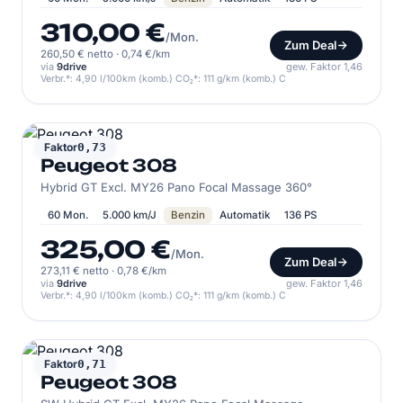
310,00 €
/Mon.
Zum Deal
260,50 € netto
·
0,74 €/km
via
9drive
gew. Faktor 1,46
Verbr.*: 4,90 l/100km (komb.) CO₂*: 111 g/km (komb.) C
PEUGEOT
Faktor
0,73
Peugeot 308
Hybrid GT Excl. MY26 Pano Focal Massage 360°
60 Mon.
5.000 km/J
Benzin
Automatik
136 PS
325,00 €
/Mon.
Zum Deal
273,11 € netto
·
0,78 €/km
via
9drive
gew. Faktor 1,46
Verbr.*: 4,90 l/100km (komb.) CO₂*: 111 g/km (komb.) C
PEUGEOT
Faktor
0,71
Peugeot 308