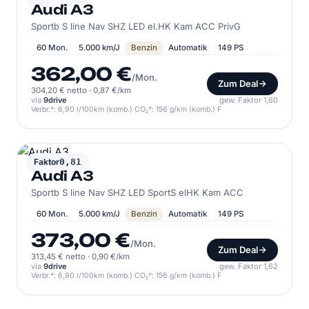
Audi A3
Sportb S line Nav SHZ LED el.HK Kam ACC PrivG
60 Mon.
5.000 km/J
Benzin
Automatik
149 PS
362,00 €
/Mon.
Zum Deal
304,20 € netto
·
0,87 €/km
via
9drive
gew. Faktor 1,60
Verbr.*: 6,90 l/100km (komb.) CO₂*: 156 g/km (komb.) F
AUDI
Faktor
0,81
Audi A3
Sportb S line Nav SHZ LED SportS elHK Kam ACC
60 Mon.
5.000 km/J
Benzin
Automatik
149 PS
373,00 €
/Mon.
Zum Deal
313,45 € netto
·
0,90 €/km
via
9drive
gew. Faktor 1,62
Verbr.*: 6,90 l/100km (komb.) CO₂*: 156 g/km (komb.) F