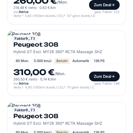
260,00 €
/Mon.
Zum Deal
218,49 € netto
·
0,62 €/km
via
9drive
gew. Faktor 1,52
Verbr.*: 5,60 l/100km (komb.) CO₂*: 127 g/km (komb.) D
PEUGEOT
Faktor
0,73
Peugeot 308
Hybrid GT Excl. MY26 360° RCTA Massage SHZ
60 Mon.
5.000 km/J
Benzin
Automatik
136 PS
310,00 €
/Mon.
Zum Deal
260,50 € netto
·
0,74 €/km
via
9drive
gew. Faktor 1,46
Verbr.*: 4,90 l/100km (komb.) CO₂*: 111 g/km (komb.) C
PEUGEOT
Faktor
0,73
Peugeot 308
Hybrid GT Excl. MY26 360° RCTA Massage SHZ
60 Mon.
5.000 km/J
Benzin
Automatik
136 PS