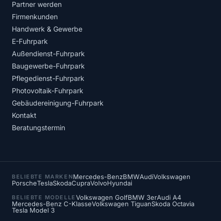
Partner werden
Firmenkunden
Handwerk & Gewerbe
E-Fuhrpark
Außendienst-Fuhrpark
Baugewerbe-Fuhrpark
Pflegedienst-Fuhrpark
Photovoltaik-Fuhrpark
Gebäudereinigung-Fuhrpark
Kontakt
Beratungstermin
Mercedes-Benz
BMW
Audi
Volkswagen
BELIEBTE MARKEN
Porsche
Tesla
Skoda
Cupra
Volvo
Hyundai
Volkswagen Golf
BMW 3er
Audi A4
BELIEBTE MODELLE
Mercedes-Benz C-Klasse
Volkswagen Tiguan
Skoda Octavia
Tesla Model 3