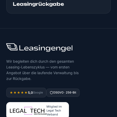
Leasingrückgabe
Wir begleiten dich durch den gesamten
Leasing-Lebenszyklus — vom ersten
Angebot über die laufende Verwaltung bis
zur Rückgabe.
5,0
★★★★★
Google
DSGVO · 256-Bit
Mitglied im
Legal Tech
Verband