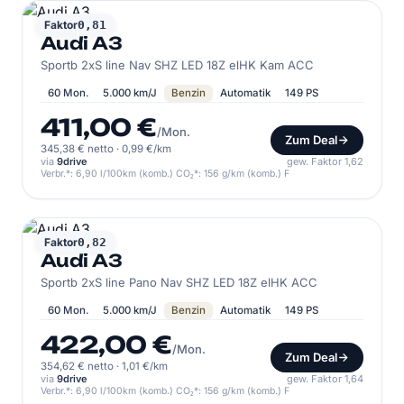
AUDI
Faktor
0,81
Audi A3
Sportb 2xS line Nav SHZ LED 18Z elHK Kam ACC
60 Mon.
5.000 km/J
Benzin
Automatik
149 PS
411,00 €
/Mon.
Zum Deal
345,38 € netto
·
0,99 €/km
via
9drive
gew. Faktor 1,62
Verbr.*: 6,90 l/100km (komb.) CO₂*: 156 g/km (komb.) F
AUDI
Faktor
0,82
Audi A3
Sportb 2xS line Pano Nav SHZ LED 18Z elHK ACC
60 Mon.
5.000 km/J
Benzin
Automatik
149 PS
422,00 €
/Mon.
Zum Deal
354,62 € netto
·
1,01 €/km
via
9drive
gew. Faktor 1,64
Verbr.*: 6,90 l/100km (komb.) CO₂*: 156 g/km (komb.) F