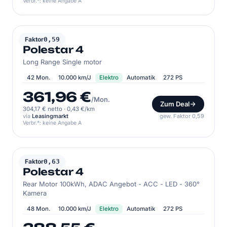
Verbr.*: keine Angabe A
POLESTAR
Faktor
0,59
Polestar 4
Long Range Single motor
42 Mon.
10.000 km/J
Elektro
Automatik
272 PS
361,96 €
/Mon.
Zum Deal
304,17 € netto
·
0,43 €/km
via
Leasingmarkt
gew. Faktor 0,59
Verbr.*: keine Angabe A
POLESTAR
Faktor
0,63
Polestar 4
Rear Motor 100kWh, ADAC Angebot - ACC - LED - 360°
Kamera
48 Mon.
10.000 km/J
Elektro
Automatik
272 PS