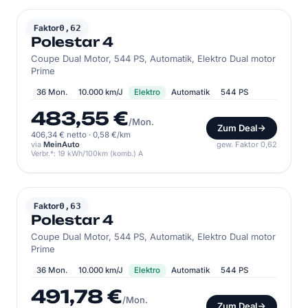
POLESTAR
Faktor
0,62
Polestar 4
Coupe Dual Motor, 544 PS, Automatik, Elektro Dual motor
Prime
36 Mon.
10.000 km/J
Elektro
Automatik
544 PS
483,55 €
/Mon.
Zum Deal
406,34 € netto
·
0,58 €/km
via
MeinAuto
gew. Faktor 0,62
Verbr.*: 19 kWh/100km (komb.) A
POLESTAR
Faktor
0,63
Polestar 4
Coupe Dual Motor, 544 PS, Automatik, Elektro Dual motor
Prime
36 Mon.
10.000 km/J
Elektro
Automatik
544 PS
491,78 €
/Mon.
Zum Deal