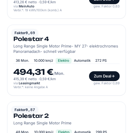
413,26 € netto
·
0,59 €/km
via
MeinAuto
gew. Faktor 0,63
Verbr.*: 19 kWh/100km (komb.) A
POLESTAR
Faktor
0,69
Polestar 4
Long Range Single Motor Prime- MY 27- elektrochromes
Panoramadach- schnell verfügbar
36 Mon.
10.000 km/J
Elektro
Automatik
272 PS
494,31 €
/Mon.
Zum Deal
415,39 € netto
·
0,59 €/km
via
Leasingmarkt
gew. Faktor 0,69
Verbr.*: keine Angabe A
POLESTAR
Faktor
0,87
Polestar 2
Long Range Single Motor Prime
48 Mon.
10.000 km/J
Elektro
Automatik
299 PS