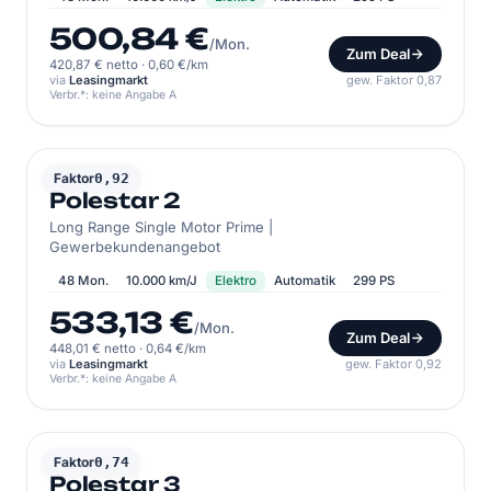
500,84 €
/Mon.
Zum Deal
420,87 € netto
·
0,60 €/km
via
Leasingmarkt
gew. Faktor 0,87
Verbr.*: keine Angabe A
POLESTAR
Faktor
0,92
Polestar 2
Long Range Single Motor Prime |
Gewerbekundenangebot
48 Mon.
10.000 km/J
Elektro
Automatik
299 PS
533,13 €
/Mon.
Zum Deal
448,01 € netto
·
0,64 €/km
via
Leasingmarkt
gew. Faktor 0,92
Verbr.*: keine Angabe A
POLESTAR
Faktor
0,74
Polestar 3