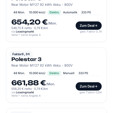
Rear Motor MY27 92 kWh Akku - 800V
48 Mon.
10.000 km/J
Elektro
Automatik
333 PS
654,20 €
/Mon.
Zum Deal
549,75 € netto
·
0,79 €/km
via
Leasingmarkt
gew. Faktor 0,74
Verbr.*: keine Angabe A
POLESTAR
Faktor
0,84
Polestar 3
Rear Motor MY27 92 kWh Akku - 800V
48 Mon.
10.000 km/J
Elektro
Manuell
333 PS
661,88 €
/Mon.
Zum Deal
556,20 € netto
·
0,79 €/km
via
Leasingmarkt
gew. Faktor 0,84
Verbr.*: keine Angabe A