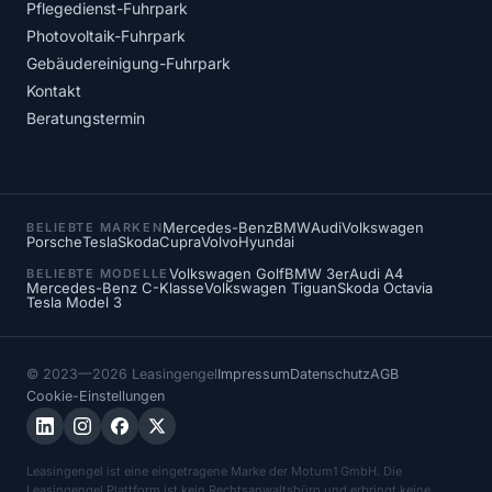
Pflegedienst-Fuhrpark
Photovoltaik-Fuhrpark
Gebäudereinigung-Fuhrpark
Kontakt
Beratungstermin
Mercedes-Benz
BMW
Audi
Volkswagen
BELIEBTE MARKEN
Porsche
Tesla
Skoda
Cupra
Volvo
Hyundai
Volkswagen Golf
BMW 3er
Audi A4
BELIEBTE MODELLE
Mercedes-Benz C-Klasse
Volkswagen Tiguan
Skoda Octavia
Tesla Model 3
© 2023—2026 Leasingengel
Impressum
Datenschutz
AGB
Cookie-Einstellungen
Leasingengel ist eine eingetragene Marke der Motum1 GmbH. Die
Leasingengel Plattform ist kein Rechtsanwaltsbüro und erbringt keine