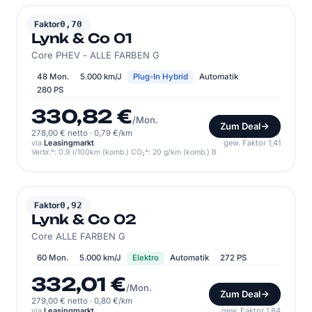
LYNK & CO
Faktor
0,70
Lynk & Co 01
Core PHEV - ALLE FARBEN G
48 Mon.
5.000 km/J
Plug-In Hybrid
Automatik
280 PS
330,82 €
/Mon.
Zum Deal
278,00 € netto
·
0,79 €/km
via
Leasingmarkt
gew. Faktor 1,41
Verbr.*: 0.9 l/100km (komb.) CO₂*: 20 g/km (komb.) B
LYNK & CO
Faktor
0,92
Lynk & Co 02
Core ALLE FARBEN G
60 Mon.
5.000 km/J
Elektro
Automatik
272 PS
332,01 €
/Mon.
Zum Deal
279,00 € netto
·
0,80 €/km
via
Leasingmarkt
gew. Faktor 1,84