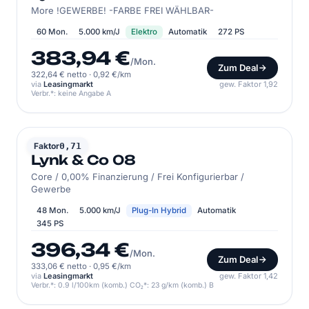
More !GEWERBE! -FARBE FREI WÄHLBAR-
60 Mon.
5.000 km/J
Elektro
Automatik
272 PS
383,94 €
/Mon.
Zum Deal
322,64 € netto
·
0,92 €/km
via
Leasingmarkt
gew. Faktor 1,92
Verbr.*: keine Angabe A
LYNK & CO
Faktor
0,71
Lynk & Co 08
Core / 0,00% Finanzierung / Frei Konfigurierbar /
Gewerbe
48 Mon.
5.000 km/J
Plug-In Hybrid
Automatik
345 PS
396,34 €
/Mon.
Zum Deal
333,06 € netto
·
0,95 €/km
via
Leasingmarkt
gew. Faktor 1,42
Verbr.*: 0.9 l/100km (komb.) CO₂*: 23 g/km (komb.) B