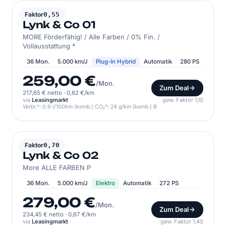
LYNK & CO
Faktor
0,55
Lynk & Co 01
MORE Förderfähig! / Alle Farben / 0% Fin. /
Vollausstattung *
36 Mon.
5.000 km/J
Plug-In Hybrid
Automatik
280 PS
259,00 €
/Mon.
Zum Deal
217,65 € netto
·
0,62 €/km
via
Leasingmarkt
gew. Faktor 1,10
Verbr.*: 0.9 l/100km (komb.) CO₂*: 24 g/km (komb.) B
LYNK & CO
Faktor
0,70
Lynk & Co 02
More ALLE FARBEN P
36 Mon.
5.000 km/J
Elektro
Automatik
272 PS
279,00 €
/Mon.
Zum Deal
234,45 € netto
·
0,67 €/km
via
Leasingmarkt
gew. Faktor 1,40