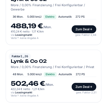
More / 0,00% Finanzierung / Frei Konfigurierbar /
Gewerbe
36 Mon.
5.000 km/J
Elektro
Automatik
272 PS
488,19 €
/Mon.
Zum Deal
410,24 € netto
·
1,17 €/km
via
Leasingmarkt
gew. Faktor 2,44
Verbr.*: keine Angabe A
LYNK & CO
Faktor
1,26
Lynk & Co 02
More / 0,00% Finanzierung / Frei Konfigurierbar / Privat
48 Mon.
5.000 km/J
Elektro
Automatik
272 PS
502,46 €
/Mon.
Zum Deal
422,24 € netto
·
1,21 €/km
via
Leasingmarkt
gew. Faktor 2,51
Verbr.*: keine Angabe A