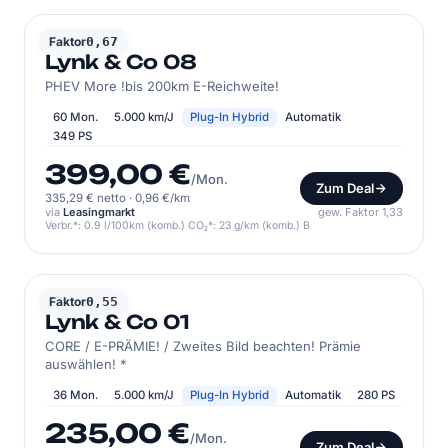
LYNK & CO
Faktor
0,67
Lynk & Co 08
PHEV More !bis 200km E-Reichweite!
60 Mon.
5.000 km/J
Plug-In Hybrid
Automatik
349 PS
399,00 €
/Mon.
Zum Deal
335,29 € netto
·
0,96 €/km
via
Leasingmarkt
gew. Faktor 1,33
Verbr.*: 0.9 l/100km (komb.) CO₂*: 23 g/km (komb.) B
LYNK & CO
Faktor
0,55
Lynk & Co 01
CORE / E-PRÄMIE! / Zweites Bild beachten! Prämie
auswählen! *
36 Mon.
5.000 km/J
Plug-In Hybrid
Automatik
280 PS
235,00 €
/Mon.
Zum Deal