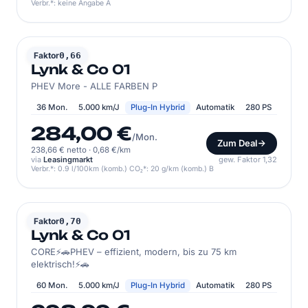
Verbr.*: keine Angabe A
LYNK & CO
Faktor
0,66
Lynk & Co 01
PHEV More - ALLE FARBEN P
36 Mon.
5.000 km/J
Plug-In Hybrid
Automatik
280 PS
284,00 €
/Mon.
Zum Deal
238,66 € netto
·
0,68 €/km
via
Leasingmarkt
gew. Faktor 1,32
Verbr.*: 0.9 l/100km (komb.) CO₂*: 20 g/km (komb.) B
LYNK & CO
Faktor
0,70
Lynk & Co 01
CORE⚡️🚗PHEV – effizient, modern, bis zu 75 km
elektrisch!⚡️🚗
60 Mon.
5.000 km/J
Plug-In Hybrid
Automatik
280 PS