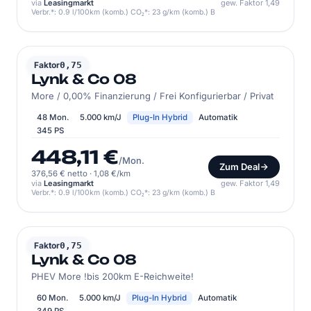
via
Leasingmarkt
gew. Faktor 1,49
Verbr.*: 0.9 l/100km (komb.) CO₂*: 23 g/km (komb.) B
LYNK & CO
Faktor
0,75
Lynk & Co 08
More / 0,00% Finanzierung / Frei Konfigurierbar / Privat
48 Mon.
5.000 km/J
Plug-In Hybrid
Automatik
345 PS
448,11 €
/Mon.
Zum Deal
376,56 € netto
·
1,08 €/km
via
Leasingmarkt
gew. Faktor 1,49
Verbr.*: 0.9 l/100km (komb.) CO₂*: 23 g/km (komb.) B
LYNK & CO
Faktor
0,75
Lynk & Co 08
PHEV More !bis 200km E-Reichweite!
60 Mon.
5.000 km/J
Plug-In Hybrid
Automatik