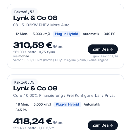
LYNK & CO
Faktor
0,52
Lynk & Co 08
08 1.5 102KW PHEV More Auto
12 Mon.
5.000 km/J
Plug-In Hybrid
Automatik
349 PS
310,59 €
/Mon.
Zum Deal
261,00 € netto
·
0,75 €/km
via
mobile
gew. Faktor 1,04
Verbr.*: 0.9 l/100km (komb.) CO₂*: 23 g/km (komb.) keine Angabe
LYNK & CO
Faktor
0,75
Lynk & Co 08
Core / 0,00% Finanzierung / Frei Konfigurierbar / Privat
48 Mon.
5.000 km/J
Plug-In Hybrid
Automatik
345 PS
418,24 €
/Mon.
Zum Deal
351,46 € netto
·
1,00 €/km