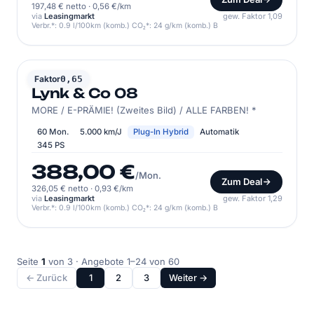
197,48 € netto
·
0,56 €/km
via
Leasingmarkt
gew. Faktor 1,09
Verbr.*: 0.9 l/100km (komb.) CO₂*: 24 g/km (komb.) B
LYNK & CO
Faktor
0,65
Lynk & Co 08
MORE / E-PRÄMIE! (Zweites Bild) / ALLE FARBEN! *
60 Mon.
5.000 km/J
Plug-In Hybrid
Automatik
345 PS
388,00 €
/Mon.
Zum Deal
326,05 € netto
·
0,93 €/km
via
Leasingmarkt
gew. Faktor 1,29
Verbr.*: 0.9 l/100km (komb.) CO₂*: 24 g/km (komb.) B
Seite
1
von 3 · Angebote 1–24 von 60
← Zurück
1
2
3
Weiter →