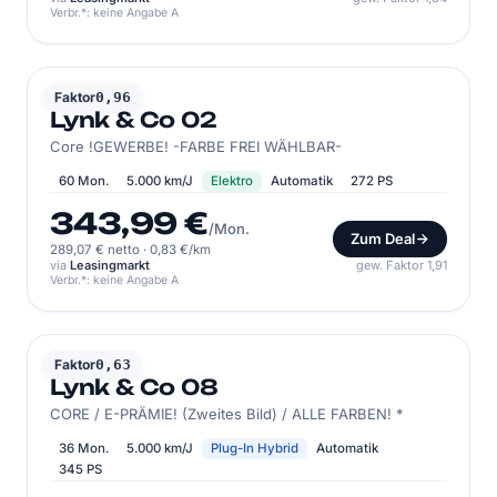
Verbr.*: keine Angabe A
LYNK & CO
Faktor
0,96
Lynk & Co 02
Core !GEWERBE! -FARBE FREI WÄHLBAR-
60 Mon.
5.000 km/J
Elektro
Automatik
272 PS
343,99 €
/Mon.
Zum Deal
289,07 € netto
·
0,83 €/km
via
Leasingmarkt
gew. Faktor 1,91
Verbr.*: keine Angabe A
LYNK & CO
Faktor
0,63
Lynk & Co 08
CORE / E-PRÄMIE! (Zweites Bild) / ALLE FARBEN! *
36 Mon.
5.000 km/J
Plug-In Hybrid
Automatik
345 PS