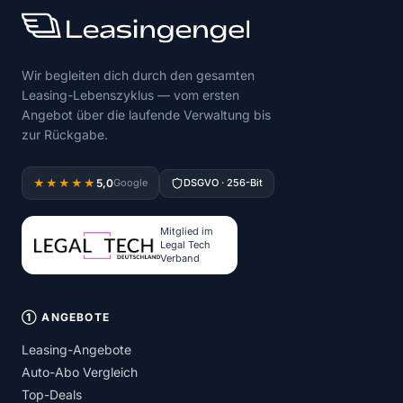
Wir begleiten dich durch den gesamten
Leasing-Lebenszyklus — vom ersten
Angebot über die laufende Verwaltung bis
zur Rückgabe.
5,0
★★★★★
Google
DSGVO · 256-Bit
Mitglied im
Legal Tech
Verband
① ANGEBOTE
Leasing-Angebote
Auto-Abo Vergleich
Top-Deals