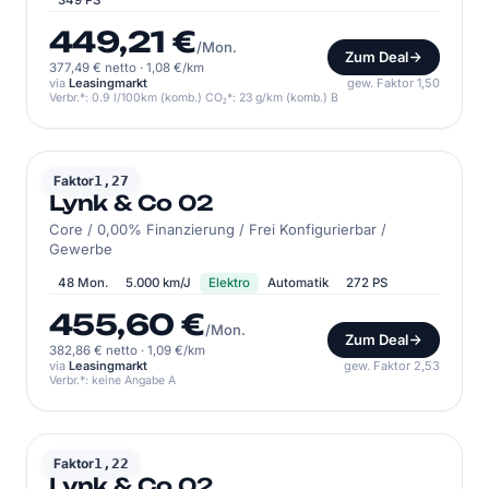
349 PS
449,21 €
/Mon.
Zum Deal
377,49 € netto
·
1,08 €/km
via
Leasingmarkt
gew. Faktor 1,50
Verbr.*: 0.9 l/100km (komb.) CO₂*: 23 g/km (komb.) B
LYNK & CO
Faktor
1,27
Lynk & Co 02
Core / 0,00% Finanzierung / Frei Konfigurierbar /
Gewerbe
48 Mon.
5.000 km/J
Elektro
Automatik
272 PS
455,60 €
/Mon.
Zum Deal
382,86 € netto
·
1,09 €/km
via
Leasingmarkt
gew. Faktor 2,53
Verbr.*: keine Angabe A
LYNK & CO
Faktor
1,22
Lynk & Co 02