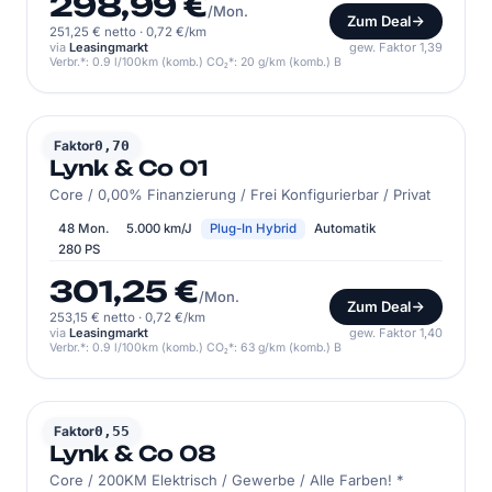
298,99 €
/Mon.
Zum Deal
251,25 € netto
·
0,72 €/km
via
Leasingmarkt
gew. Faktor 1,39
Verbr.*: 0.9 l/100km (komb.) CO₂*: 20 g/km (komb.) B
LYNK & CO
Faktor
0,70
Lynk & Co 01
Core / 0,00% Finanzierung / Frei Konfigurierbar / Privat
48 Mon.
5.000 km/J
Plug-In Hybrid
Automatik
280 PS
301,25 €
/Mon.
Zum Deal
253,15 € netto
·
0,72 €/km
via
Leasingmarkt
gew. Faktor 1,40
Verbr.*: 0.9 l/100km (komb.) CO₂*: 63 g/km (komb.) B
LYNK & CO
Faktor
0,55
Lynk & Co 08
Core / 200KM Elektrisch / Gewerbe / Alle Farben! *