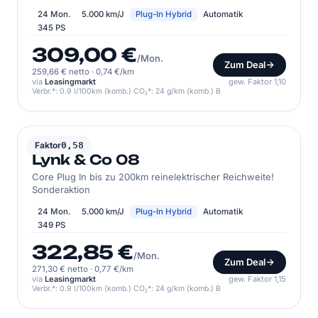
24 Mon.
5.000 km/J
Plug-In Hybrid
Automatik
345 PS
309,00 €
/Mon.
Zum Deal
259,66 € netto
·
0,74 €/km
via
Leasingmarkt
gew. Faktor 1,10
Verbr.*: 0.9 l/100km (komb.) CO₂*: 24 g/km (komb.) B
LYNK & CO
Faktor
0,58
Lynk & Co 08
Core Plug In bis zu 200km reinelektrischer Reichweite!
Sonderaktion
24 Mon.
5.000 km/J
Plug-In Hybrid
Automatik
349 PS
322,85 €
/Mon.
Zum Deal
271,30 € netto
·
0,77 €/km
via
Leasingmarkt
gew. Faktor 1,15
Verbr.*: 0.9 l/100km (komb.) CO₂*: 24 g/km (komb.) B