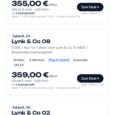
355,00 €
/Mon.
Zum Deal
298,32 € netto
·
0,85 €/km
via
Leasingmarkt
gew. Faktor 1,27
Verbr.*: 0.9 l/100km (komb.) CO₂*: 24 g/km (komb.) B
LYNK & CO
Faktor
0,64
Lynk & Co 08
CORE / Nur für Fahrer vom Lynk & Co 01 ABO! /
Bestandskundenangebot!
60 Mon.
5.000 km/J
Plug-In Hybrid
Automatik
345 PS
359,00 €
/Mon.
Zum Deal
301,68 € netto
·
0,86 €/km
via
Leasingmarkt
gew. Faktor 1,28
Verbr.*: 0.9 l/100km (komb.) CO₂*: 24 g/km (komb.) B
LYNK & CO
Faktor
0,96
Lynk & Co 02