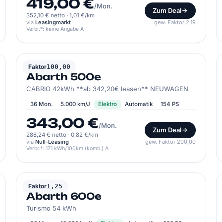
419,00 €
/Mon.
Zum Deal
352,10 € netto
·
1,01 €/km
via
Leasingmarkt
gew. Faktor 2,19
Verbr.*: keine Angabe A
ABARTH
Faktor
100,00
Abarth 500e
CABRIO 42kWh **ab 342,20€ leasen** NEUWAGEN
36 Mon.
5.000 km/J
Elektro
Automatik
154 PS
343,00 €
/Mon.
Zum Deal
288,24 € netto
·
0,82 €/km
via
Null-Leasing
gew. Faktor 200,00
Verbr.*: 171 kWh/100km (komb.) A
ABARTH
Faktor
1,25
Abarth 600e
Turismo 54 kWh