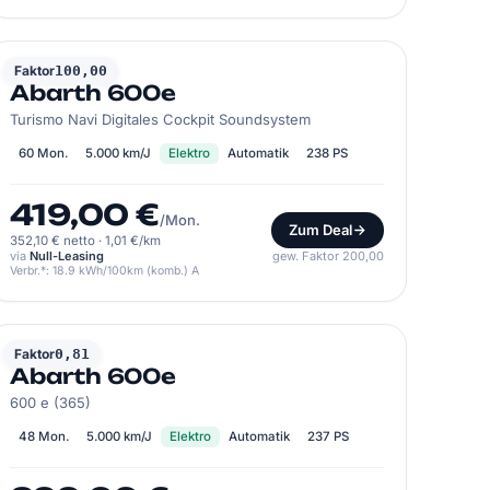
ABARTH
Faktor
100,00
Abarth 600e
Turismo Navi Digitales Cockpit Soundsystem
60 Mon.
5.000 km/J
Elektro
Automatik
238 PS
419,00 €
/Mon.
Zum Deal
352,10 € netto
·
1,01 €/km
via
Null-Leasing
gew. Faktor 200,00
Verbr.*: 18.9 kWh/100km (komb.) A
ABARTH
Faktor
0,81
Abarth 600e
600 e (365)
48 Mon.
5.000 km/J
Elektro
Automatik
237 PS