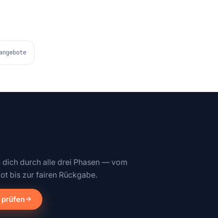
angebote
n dich durch alle drei Phasen — vom
ot bis zur fairen Rückgabe.
 prüfen