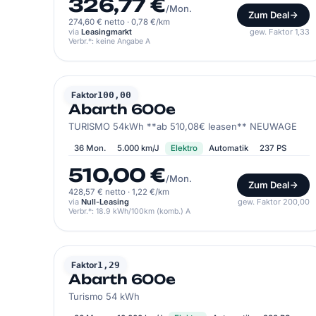
326,77 €
/Mon.
Zum Deal
274,60 € netto
·
0,78 €/km
via
Leasingmarkt
gew. Faktor 1,33
Verbr.*: keine Angabe A
ABARTH
Faktor
100,00
Abarth 600e
TURISMO 54kWh **ab 510,08€ leasen** NEUWAGE
36 Mon.
5.000 km/J
Elektro
Automatik
237 PS
510,00 €
/Mon.
Zum Deal
428,57 € netto
·
1,22 €/km
via
Null-Leasing
gew. Faktor 200,00
Verbr.*: 18.9 kWh/100km (komb.) A
ABARTH
Faktor
1,29
Abarth 600e
Turismo 54 kWh