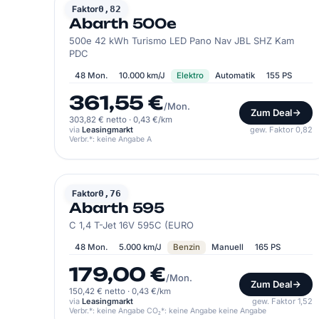
ABARTH
Faktor
0,82
Abarth 500e
500e 42 kWh Turismo LED Pano Nav JBL SHZ Kam
PDC
48 Mon.
10.000 km/J
Elektro
Automatik
155 PS
361,55 €
/Mon.
Zum Deal
303,82 € netto
·
0,43 €/km
via
Leasingmarkt
gew. Faktor 0,82
Verbr.*: keine Angabe A
ABARTH
Faktor
0,76
Abarth 595
C 1,4 T-Jet 16V 595C (EURO
48 Mon.
5.000 km/J
Benzin
Manuell
165 PS
179,00 €
/Mon.
Zum Deal
150,42 € netto
·
0,43 €/km
via
Leasingmarkt
gew. Faktor 1,52
Verbr.*: keine Angabe CO₂*: keine Angabe keine Angabe