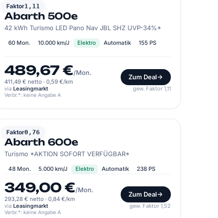
ABARTH
Faktor
1,11
Abarth 500e
42 kWh Turismo LED Pano Nav JBL SHZ UVP-34%*
60 Mon.
10.000 km/J
Elektro
Automatik
155 PS
489,67 €
/Mon.
Zum Deal
411,49 € netto
·
0,59 €/km
via
Leasingmarkt
gew. Faktor 1,11
Verbr.*: keine Angabe A
ABARTH
Faktor
0,76
Abarth 600e
Turismo *AKTION SOFORT VERFÜGBAR*
48 Mon.
5.000 km/J
Elektro
Automatik
238 PS
349,00 €
/Mon.
Zum Deal
293,28 € netto
·
0,84 €/km
via
Leasingmarkt
gew. Faktor 1,52
Verbr.*: keine Angabe A