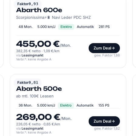
ABARTH
Faktor
0,93
Abarth 600e
Scorpionissima⚡🔋 Navi Leder PDC SHZ
48 Mon.
5.000 km/J
Elektro
Automatik
281 PS
455,00 €
/Mon.
Zum Deal
382,35 € netto
·
1,09 €/km
via
Leasingmarkt
gew. Faktor 1,86
Verbr.*: keine Angabe A
ABARTH
Faktor
0,81
Abarth 500e
ab mtl. 109€ Leasen
36 Mon.
5.000 km/J
Elektro
Automatik
155 PS
269,00 €
/Mon.
Zum Deal
226,05 € netto
·
0,65 €/km
via
Leasingmarkt
gew. Faktor 1,62
Verbr.*: keine Angabe A