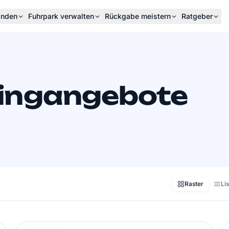
inden
Fuhrpark verwalten
Rückgabe meistern
Ratgeber
ingangebote
Raster
Li