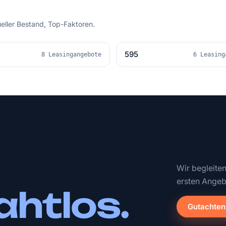
ueller Bestand, Top-Faktoren.
595
8 Leasingangebote
6 Leasing
Wir begleite
ersten Angeb
ahtlos.
Gutachten