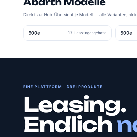
Abarth Modelle
Direkt zur Hub-Übersicht je Modell — alle Varianten, akt
600e
500e
13 Leasingangebote
EINE PLATTFORM · DREI PRODUKTE
Leasing.
Endlich
n