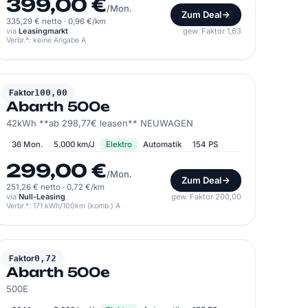
399,00 €
/Mon.
Zum Deal
335,29 € netto
·
0,96 €/km
via
Leasingmarkt
gew. Faktor 1,63
Verbr.*: keine Angabe A
ABARTH
Faktor
100,00
Abarth 500e
42kWh **ab 298,77€ leasen** NEUWAGEN
36 Mon.
5.000 km/J
Elektro
Automatik
154 PS
299,00 €
/Mon.
Zum Deal
251,26 € netto
·
0,72 €/km
via
Null-Leasing
gew. Faktor 200,00
Verbr.*: 171 kWh/100km (komb.) A
ABARTH
Faktor
0,72
Abarth 500e
500E