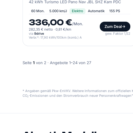
42 kWh Turismo LED Pano Nav JBL SHZ Kam PDC
60 Mon.
5.000 km/J
Elektro
Automatik
155 PS
336,00 €
/Mon.
Zum Deal
282,35 € netto
·
0,81 €/km
via
9drive
gew. Faktor 1,52
Verbr.*: 17,90 kWh/100km (komb.) A
Seite
1
von 2 · Angebote 1–24 von 27
* Angaben gemäß Pkw-EnVKV. Weitere Informationen zum offiziellen Kr
CO₂-Emissionen und den Stromverbrauch neuer Personenkraftwagen"