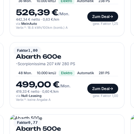
36 Mon.
10.000 km/J
Elektro
Automatik
238 PS
526,39 €
/Mon.
Zum Deal
442,34 € netto
·
0,63 €/km
via
MeinAuto
gew. Faktor 1,25
Verbr.*: 18.6 kWh/100km (komb.) A
ABARTH
Faktor
1,00
Abarth 600e
-Scorpionissima 207 kW 280 PS
48 Mon.
10.000 km/J
Elektro
Automatik
281 PS
499,00 €
/Mon.
Zum Deal
419,33 € netto
·
0,60 €/km
via
Null-Leasing
gew. Faktor 1,00
Verbr.*: keine Angabe A
ABARTH
Faktor
0,77
Abarth 500e