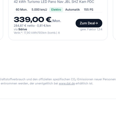
42 kWh Turismo LED Pano Nav JBL SHZ Kam PDC
60 Mon.
5.000 km/J
Elektro
Automatik
155 PS
339,00 €
/Mon.
Zum Deal
284,87 € netto
·
0,81 €/km
via
9drive
gew. Faktor 1,54
Verbr.*: 17,90 kWh/100km (komb.) A
aftstoffverbrauch und den offiziellen spezifischen CO₂-Emissionen neuer Personen
 entnommen werden, der unentgeltlich bei
www.dat.de
erhältlich ist.