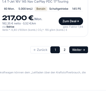
1.4 T-Jet 16V 145 Nav CarPlay PDC 17'Touring
60 Mon.
5.000 km/J
Benzin
Schaltgetriebe
145 PS
217,00 €
/Mon.
Zum Deal
182,35 € netto
·
0,52 €/km
via
9drive
gew. Faktor 1,94
Verbr.*: 6,80 l/100km (komb.) CO₂*: 155 g/km (komb.) E
← Zurück
1
2
Weiter →
kraftwagen können dem „Leitfaden über den Kraftstoffverbrauch, die