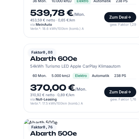
36 Mon.
10.000 km/J
Elektro
Automatik
238 PS
539,78 €
/Mon.
Zum Deal
453,59 € netto
·
0,65 €/km
via
MeinAuto
gew. Faktor 1,29
Verbr.*: 18.6 kWh/100km (komb.) A
ABARTH
Faktor
0,88
Abarth 600e
54kWh Turismo LED Apple CarPlay Klimaautom
60 Mon.
5.000 km/J
Elektro
Automatik
238 PS
370,00 €
/Mon.
Zum Deal
310,92 € netto
·
0,89 €/km
via
Null-Leasing
gew. Faktor 1,76
Verbr.*: 17.5 kWh/100km (komb.) A
ABARTH
Faktor
0,76
Abarth 500e