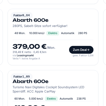
ABARTH
Faktor
0,84
Abarth 600e
280PS, Sabelt-Sitze sofort verfügbar!
48 Mon.
10.000 km/J
Elektro
Automatik
280 PS
379,00 €
/Mon.
Zum Deal
318,49 € netto
·
0,45 €/km
via
Leasingmarkt
gew. Faktor 0,84
Verbr.*: keine Angabe A
ABARTH
Faktor
1,09
Abarth 600e
Turismo Navi Digitales Cockpit Soundsystem LED
Sperrdiff. ACC Apple CarPlay
60 Mon.
5.000 km/J
Elektro
Automatik
238 PS