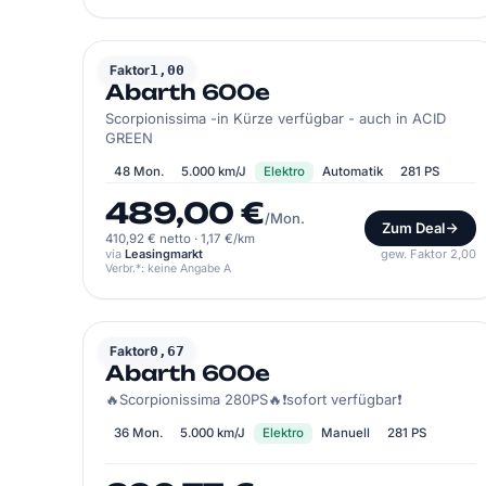
ABARTH
Faktor
1,00
Abarth 600e
Scorpionissima -in Kürze verfügbar - auch in ACID
GREEN
48 Mon.
5.000 km/J
Elektro
Automatik
281 PS
489,00 €
/Mon.
Zum Deal
410,92 € netto
·
1,17 €/km
via
Leasingmarkt
gew. Faktor 2,00
Verbr.*: keine Angabe A
ABARTH
Faktor
0,67
Abarth 600e
🔥Scorpionissima 280PS🔥❗️sofort verfügbar❗️
36 Mon.
5.000 km/J
Elektro
Manuell
281 PS