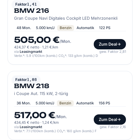
BMW
Faktor
1,41
BMW 216
Gran Coupe Navi Digitales Cockpit LED Mehrzonenkli
48 Mon.
5.000 km/J
Benzin
Automatik
122 PS
505,00 €
/Mon.
Zum Deal
424,37 € netto
·
1,21 €/km
via
Leasingmarkt
gew. Faktor 2,81
Verbr.*: 5.9 l/100km (komb.) CO₂*: 133 g/km (komb.) D
BMW
Faktor
1,08
BMW 218
i Coupe Aut. 115 kW, 2-türig
36 Mon.
5.000 km/J
Benzin
Automatik
156 PS
517,00 €
/Mon.
Zum Deal
434,45 € netto
·
1,24 €/km
via
Leasingmarkt
gew. Faktor 2,16
Verbr.*: 7.1 l/100km (komb.) CO₂*: 160 g/km (komb.) F