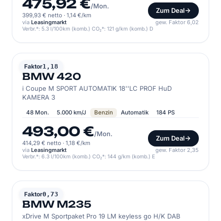
475,92 €
/Mon.
Zum Deal
399,93 € netto
·
1,14 €/km
via
Leasingmarkt
gew. Faktor 6,02
Verbr.*: 5.3 l/100km (komb.) CO₂*: 121 g/km (komb.) D
BMW
Faktor
1,18
BMW 420
i Coupe M SPORT AUTOMATIK 18''LC PROF HuD
KAMERA 3
48 Mon.
5.000 km/J
Benzin
Automatik
184 PS
493,00 €
/Mon.
Zum Deal
414,29 € netto
·
1,18 €/km
via
Leasingmarkt
gew. Faktor 2,35
Verbr.*: 6.3 l/100km (komb.) CO₂*: 144 g/km (komb.) E
BMW
Faktor
0,73
BMW M235
xDrive M Sportpaket Pro 19 LM keyless go H/K DAB