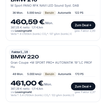
M Sport PANO RFK NAVI LED Sound Syst. DAB
36 Mon.
5.000 km/J
Benzin
Automatik
122 PS
460,59 €
/Mon.
Zum Deal
387,05 € netto
·
1,11 €/km
via
Leasingmarkt
gew. Faktor 2,00
Verbr.*: 6 l/100km (komb.) CO₂*: 137 g/km (komb.) E
BMW
Faktor
1,18
BMW 220
Gran Coupe *M SPORT PRO* AUTOMATIK 19''LC PROF
Hu
48 Mon.
5.000 km/J
Benzin
Automatik
170 PS
461,00 €
/Mon.
Zum Deal
387,39 € netto
·
1,11 €/km
via
Leasingmarkt
gew. Faktor 2,37
Verbr.*: 5.4 l/100km (komb.) CO₂*: 122 g/km (komb.) D