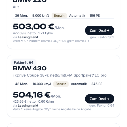
BMW 220
Aut.
36 Mon.
5.000 km/J
Benzin
Automatik
156 PS
503,00 €
/Mon.
Zum Deal
422,69 € netto
·
1,21 €/km
via
Leasingmarkt
gew. Faktor 1,69
Verbr.*: 5.7 l/100km (komb.) CO₂*: 129 g/km (komb.) D
BMW
Faktor
0,64
BMW 430
i xDrive Coupé 387€ netto/mtl.*M Sportpaket*LC pro
48 Mon.
10.000 km/J
Benzin
Automatik
245 PS
504,16 €
/Mon.
Zum Deal
423,66 € netto
·
0,60 €/km
via
Leasingmarkt
gew. Faktor 0,64
Verbr.*: keine Angabe CO₂*: keine Angabe keine Angabe