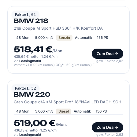
BMW
Faktor
1,01
BMW 218
218i Coupe M Sport HuD 360° H/K Komfort DA
48 Mon.
5.000 km/J
Benzin
Automatik
156 PS
518,41 €
/Mon.
Zum Deal
435,64 € netto
·
1,24 €/km
via
Leasingmarkt
gew. Faktor 2,02
Verbr.*: 7.1 l/100km (komb.) CO₂*: 160 g/km (komb.) F
BMW
Faktor
1,32
BMW 220
Gran Coupe d/A *M Sport Pro* 18''NAVI LED DACH SCH
48 Mon.
5.000 km/J
Diesel
Automatik
150 PS
519,00 €
/Mon.
Zum Deal
436,13 € netto
·
1,25 €/km
via
Leasingmarkt
gew. Faktor 2,63