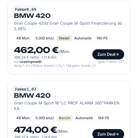
BMW
Faktor
0,69
BMW 420
Gran Coupe 420d Gran Coupe M-Sport Finanzierung ab
2,49%
48 Mon.
5.000 km/J
Diesel
Automatik
190 PS
462,00 €
/Mon.
Zum Deal
388,24 € netto
·
1,11 €/km
via
Leasingmarkt
gew. Faktor 1,37
Verbr.*: 5.1 l/100km (komb.) CO₂*: 134 g/km (komb.) D
BMW
Faktor
1,07
BMW 420
Gran Coupe M Sport 18''LC PROF ALARM 360°PARKEN
KA
48 Mon.
5.000 km/J
Benzin
Automatik
184 PS
474,00 €
/Mon.
Zum Deal
398,32 € netto
·
1,14 €/km