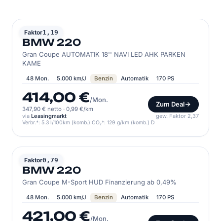
BMW
Faktor
1,19
BMW 220
Gran Coupe AUTOMATIK 18'' NAVI LED AHK PARKEN
KAME
48 Mon.
5.000 km/J
Benzin
Automatik
170 PS
414,00 €
/Mon.
Zum Deal
347,90 € netto
·
0,99 €/km
via
Leasingmarkt
gew. Faktor 2,37
Verbr.*: 5.3 l/100km (komb.) CO₂*: 129 g/km (komb.) D
BMW
Faktor
0,79
BMW 220
Gran Coupe M-Sport HUD Finanzierung ab 0,49%
48 Mon.
5.000 km/J
Benzin
Automatik
170 PS
421,00 €
/Mon.