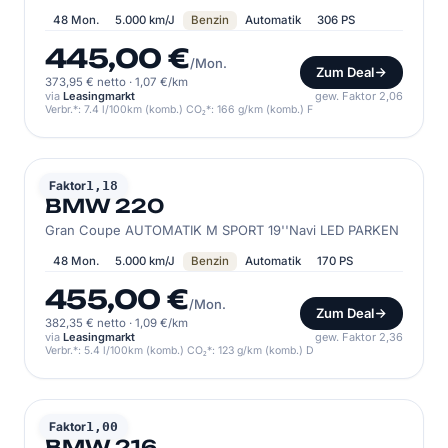
48 Mon.
5.000 km/J
Benzin
Automatik
306 PS
445,00 €
/Mon.
Zum Deal
373,95 € netto
·
1,07 €/km
via
Leasingmarkt
gew. Faktor 2,06
Verbr.*: 7.4 l/100km (komb.) CO₂*: 166 g/km (komb.) F
BMW
Faktor
1,18
BMW 220
Gran Coupe AUTOMATIK M SPORT 19''Navi LED PARKEN
48 Mon.
5.000 km/J
Benzin
Automatik
170 PS
455,00 €
/Mon.
Zum Deal
382,35 € netto
·
1,09 €/km
via
Leasingmarkt
gew. Faktor 2,36
Verbr.*: 5.4 l/100km (komb.) CO₂*: 123 g/km (komb.) D
BMW
Faktor
1,00
BMW 216