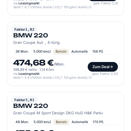
via
Leasingmarkt
gew. Faktor 2,14
Verbr.*: 6.7 l/100km (komb.) CO₂*: 153 g/km (komb.) E
BMW
Faktor
1,02
BMW 220
Gran Coupe Aut. , 4-türig
36 Mon.
5.000 km/J
Benzin
Automatik
156 PS
474,68 €
/Mon.
Zum Deal
398,89 € netto
·
1,14 €/km
via
Leasingmarkt
gew. Faktor 2,03
Verbr.*: 5.4 l/100km (komb.) CO₂*: 123 g/km (komb.) D
BMW
Faktor
3,01
BMW 220
Gran Coupé M Sport Design DKG HuD H&K Park+
48 Mon.
5.000 km/J
Benzin
Automatik
170 PS