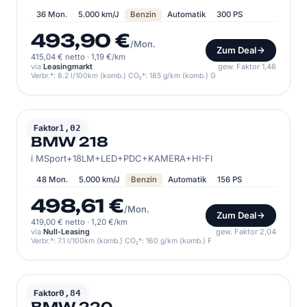
36 Mon.
5.000 km/J
Benzin
Automatik
300 PS
493,90 €
/Mon.
Zum Deal
415,04 € netto
·
1,19 €/km
via
Leasingmarkt
gew. Faktor 1,46
Verbr.*: 8.2 l/100km (komb.) CO₂*: 185 g/km (komb.) G
BMW
Faktor
1,02
BMW 218
i MSport+18LM+LED+PDC+KAMERA+HI-FI
48 Mon.
5.000 km/J
Benzin
Automatik
156 PS
498,61 €
/Mon.
Zum Deal
419,00 € netto
·
1,20 €/km
via
Null-Leasing
gew. Faktor 2,04
Verbr.*: 7.1 l/100km (komb.) CO₂*: 160 g/km (komb.) F
BMW
Faktor
0,84