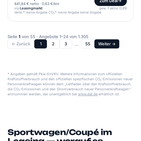
Zum Deal
441,84 € netto
·
0,63 €/km
via
Leasingmarkt
gew. Faktor 0,89
Verbr.*: keine Angabe CO₂*: keine Angabe keine Angabe
Seite
1
von 55 · Angebote 1–24 von 1.305
…
← Zurück
1
2
3
55
Weiter →
* Angaben gemäß Pkw-EnVKV. Weitere Informationen zum offiziellen
Kraftstoffverbrauch und den offiziellen spezifischen CO₂-Emissionen neuer
Personenkraftwagen können dem „Leitfaden über den Kraftstoffverbrauch,
die CO₂-Emissionen und den Stromverbrauch neuer Personenkraftwagen"
entnommen werden, der unentgeltlich bei
www.dat.de
erhältlich ist.
Sportwagen/Coupé im