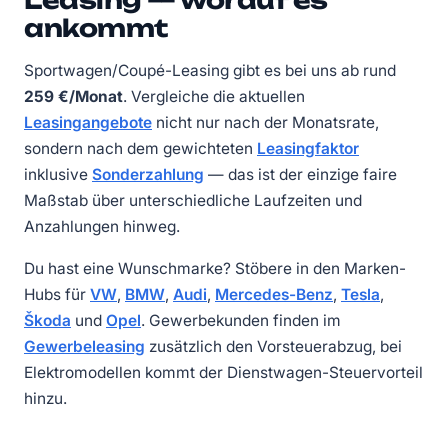
Leasing — worauf es
ankommt
Sportwagen/Coupé-Leasing gibt es bei uns ab rund
259 €/Monat
.
Vergleiche die aktuellen
Leasingangebote
nicht nur nach der Monatsrate,
sondern nach dem gewichteten
Leasingfaktor
inklusive
Sonderzahlung
— das ist der einzige faire
Maßstab über unterschiedliche Laufzeiten und
Anzahlungen hinweg.
Du hast eine Wunschmarke? Stöbere in den Marken-
Hubs für
VW
,
BMW
,
Audi
,
Mercedes-Benz
,
Tesla
,
Škoda
und
Opel
. Gewerbekunden finden im
Gewerbeleasing
zusätzlich den Vorsteuerabzug, bei
Elektromodellen kommt der Dienstwagen-Steuervorteil
hinzu.