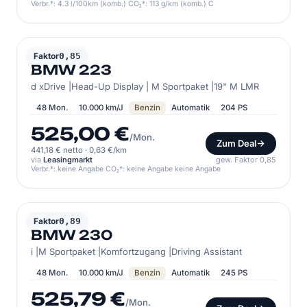
Verbr.*: 4.3 l/100km (komb.) CO₂*: 113 g/km (komb.) C
BMW
Faktor
0,85
BMW 223
d xDrive |Head-Up Display | M Sportpaket |19" M LMR
48 Mon.
10.000 km/J
Benzin
Automatik
204 PS
525,00 €
/Mon.
Zum Deal
441,18 € netto
·
0,63 €/km
via
Leasingmarkt
gew. Faktor 0,85
Verbr.*: keine Angabe CO₂*: keine Angabe keine Angabe
BMW
Faktor
0,89
BMW 230
i |M Sportpaket |Komfortzugang |Driving Assistant
48 Mon.
10.000 km/J
Benzin
Automatik
245 PS
525,79 €
/Mon.