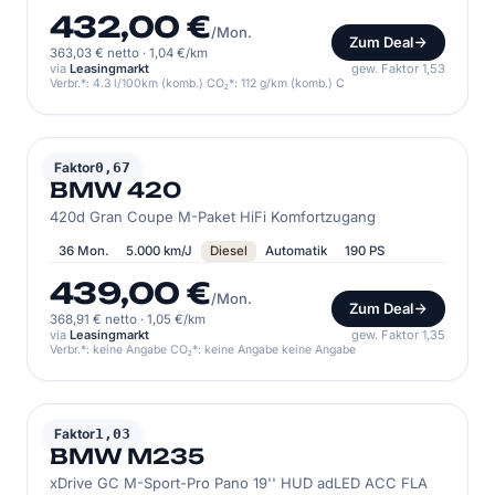
432,00 €
/Mon.
Zum Deal
363,03 € netto
·
1,04 €/km
via
Leasingmarkt
gew. Faktor 1,53
Verbr.*: 4.3 l/100km (komb.) CO₂*: 112 g/km (komb.) C
BMW
Faktor
0,67
BMW 420
420d Gran Coupe M-Paket HiFi Komfortzugang
36 Mon.
5.000 km/J
Diesel
Automatik
190 PS
439,00 €
/Mon.
Zum Deal
368,91 € netto
·
1,05 €/km
via
Leasingmarkt
gew. Faktor 1,35
Verbr.*: keine Angabe CO₂*: keine Angabe keine Angabe
BMW
Faktor
1,03
BMW M235
xDrive GC M-Sport-Pro Pano 19'' HUD adLED ACC FLA