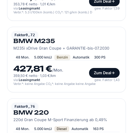
Zum Deal
353,78 € netto
·
1,01 €/km
via
Leasingmarkt
gew. Faktor 1,59
Verbr.*: 5.3 l/100km (komb.) CO₂*: 121 g/km (komb.) D
BMW
Faktor
0,72
BMW M235
M235i xDrive Gran Coupe + GARANTIE-bis-07.2030
48 Mon.
5.000 km/J
Benzin
Automatik
300 PS
427,81 €
/Mon.
Zum Deal
359,50 € netto
·
1,03 €/km
via
Leasingmarkt
gew. Faktor 1,43
Verbr.*: keine Angabe CO₂*: keine Angabe keine Angabe
BMW
Faktor
0,76
BMW 220
220d Gran Coupe M-Sport Finanzierung ab 0,49%
48 Mon.
5.000 km/J
Diesel
Automatik
163 PS