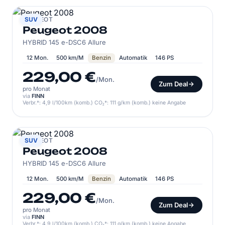
PEUGEOT
SUV
Peugeot 2008
HYBRID 145 e-DSC6 Allure
12 Mon.
500 km/M
Benzin
Automatik
146 PS
229,00 €
/Mon.
Zum Deal
pro Monat
via
FINN
Verbr.*: 4,9 l/100km (komb.) CO₂*: 111 g/km (komb.) keine Angabe
PEUGEOT
SUV
Peugeot 2008
HYBRID 145 e-DSC6 Allure
12 Mon.
500 km/M
Benzin
Automatik
146 PS
229,00 €
/Mon.
Zum Deal
pro Monat
via
FINN
Verbr.*: 4,9 l/100km (komb.) CO₂*: 111 g/km (komb.) keine Angabe