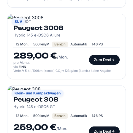
PEUGEOT
SUV
Peugeot 3008
Hybrid 145 e-DSC6 Allure
12 Mon.
500 km/M
Benzin
Automatik
146 PS
289,00 €
/Mon.
Zum Deal
pro Monat
via
FINN
Verbr.*: 5,4 l/100km (komb.) CO₂*: 123 g/km (komb.) keine Angabe
PEUGEOT
Klein- und Kompaktwagen
Peugeot 308
Hybrid 145 e-DSC6 GT
12 Mon.
500 km/M
Benzin
Automatik
146 PS
259,00 €
/Mon.
Zum Deal