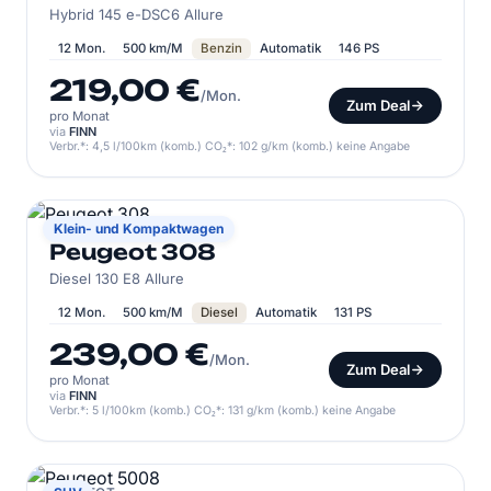
Hybrid 145 e-DSC6 Allure
12 Mon.
500 km/M
Benzin
Automatik
146 PS
219,00 €
/Mon.
Zum Deal
pro Monat
via
FINN
Verbr.*: 4,5 l/100km (komb.) CO₂*: 102 g/km (komb.) keine Angabe
PEUGEOT
Klein- und Kompaktwagen
Peugeot 308
Diesel 130 E8 Allure
12 Mon.
500 km/M
Diesel
Automatik
131 PS
239,00 €
/Mon.
Zum Deal
pro Monat
via
FINN
Verbr.*: 5 l/100km (komb.) CO₂*: 131 g/km (komb.) keine Angabe