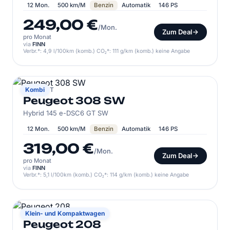
12 Mon.
500 km/M
Benzin
Automatik
146 PS
249,00 €
/Mon.
Zum Deal
pro Monat
via
FINN
Verbr.*: 4,9 l/100km (komb.) CO₂*: 111 g/km (komb.) keine Angabe
PEUGEOT
Kombi
Peugeot 308 SW
Hybrid 145 e-DSC6 GT SW
12 Mon.
500 km/M
Benzin
Automatik
146 PS
319,00 €
/Mon.
Zum Deal
pro Monat
via
FINN
Verbr.*: 5,1 l/100km (komb.) CO₂*: 114 g/km (komb.) keine Angabe
PEUGEOT
Klein- und Kompaktwagen
Peugeot 208