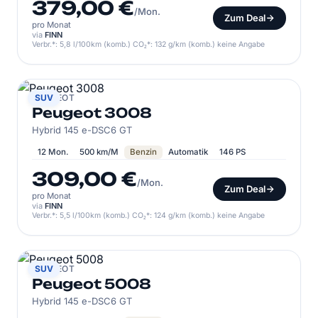
379,00 €
/Mon.
Zum Deal
pro Monat
via
FINN
Verbr.*: 5,8 l/100km (komb.) CO₂*: 132 g/km (komb.) keine Angabe
PEUGEOT
SUV
Peugeot 3008
Hybrid 145 e-DSC6 GT
12 Mon.
500 km/M
Benzin
Automatik
146 PS
309,00 €
/Mon.
Zum Deal
pro Monat
via
FINN
Verbr.*: 5,5 l/100km (komb.) CO₂*: 124 g/km (komb.) keine Angabe
PEUGEOT
SUV
Peugeot 5008
Hybrid 145 e-DSC6 GT