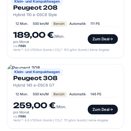
PEUGEOT
Klein- und Kompaktwagen
Peugeot 208
Hybrid 110 e-DSC6 Style
12 Mon.
500 km/M
Benzin
Automatik
111 PS
189,00 €
/Mon.
Zum Deal
pro Monat
via
FINN
Verbr.*: 4,5 l/100km (komb.) CO₂*: 102 g/km (komb.) keine Angabe
PEUGEOT
Klein- und Kompaktwagen
Peugeot 308
Hybrid 145 e-DSC6 GT
12 Mon.
500 km/M
Benzin
Automatik
146 PS
259,00 €
/Mon.
Zum Deal
pro Monat
via
FINN
Verbr.*: 4,9 l/100km (komb.) CO₂*: 111 g/km (komb.) keine Angabe