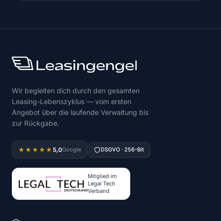
Wir begleiten dich durch den gesamten
Leasing-Lebenszyklus — vom ersten
Angebot über die laufende Verwaltung bis
zur Rückgabe.
5,0
★★★★★
Google
DSGVO · 256-Bit
Mitglied im
Legal Tech
Verband