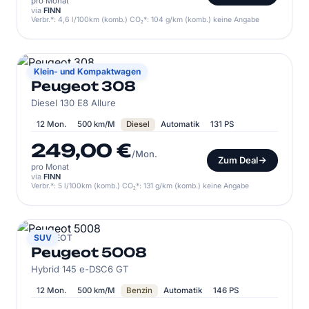
pro Monat
via
FINN
Verbr.*: 4,6 l/100km (komb.) CO₂*: 104 g/km (komb.) keine Angabe
PEUGEOT
Klein- und Kompaktwagen
Peugeot 308
Diesel 130 E8 Allure
12 Mon.
500 km/M
Diesel
Automatik
131 PS
249,00 €
/Mon.
Zum Deal
pro Monat
via
FINN
Verbr.*: 5 l/100km (komb.) CO₂*: 131 g/km (komb.) keine Angabe
PEUGEOT
SUV
Peugeot 5008
Hybrid 145 e-DSC6 GT
12 Mon.
500 km/M
Benzin
Automatik
146 PS