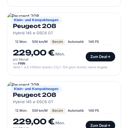
PEUGEOT
Klein- und Kompaktwagen
Peugeot 208
Hybrid 145 e-DSC6 GT
12 Mon.
500 km/M
Benzin
Automatik
146 PS
229,00 €
/Mon.
Zum Deal
pro Monat
via
FINN
Verbr.*: 4,6 l/100km (komb.) CO₂*: 104 g/km (komb.) keine Angabe
PEUGEOT
Klein- und Kompaktwagen
Peugeot 208
Hybrid 145 e-DSC6 GT
12 Mon.
500 km/M
Benzin
Automatik
146 PS
229,00 €
/Mon.
Zum Deal