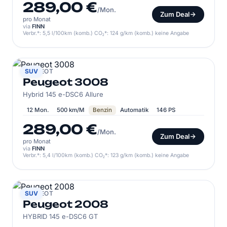
289,00 €
/Mon.
Zum Deal
pro Monat
via
FINN
Verbr.*: 5,5 l/100km (komb.) CO₂*: 124 g/km (komb.) keine Angabe
PEUGEOT
SUV
Peugeot 3008
Hybrid 145 e-DSC6 Allure
12 Mon.
500 km/M
Benzin
Automatik
146 PS
289,00 €
/Mon.
Zum Deal
pro Monat
via
FINN
Verbr.*: 5,4 l/100km (komb.) CO₂*: 123 g/km (komb.) keine Angabe
PEUGEOT
SUV
Peugeot 2008
HYBRID 145 e-DSC6 GT