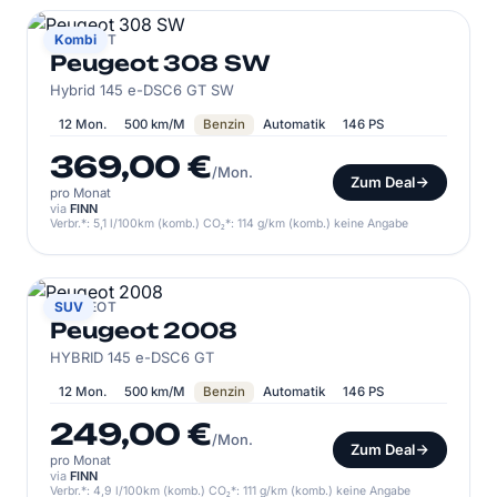
PEUGEOT
Kombi
Peugeot 308 SW
Hybrid 145 e-DSC6 GT SW
12 Mon.
500 km/M
Benzin
Automatik
146 PS
369,00 €
/Mon.
Zum Deal
pro Monat
via
FINN
Verbr.*: 5,1 l/100km (komb.) CO₂*: 114 g/km (komb.) keine Angabe
PEUGEOT
SUV
Peugeot 2008
HYBRID 145 e-DSC6 GT
12 Mon.
500 km/M
Benzin
Automatik
146 PS
249,00 €
/Mon.
Zum Deal
pro Monat
via
FINN
Verbr.*: 4,9 l/100km (komb.) CO₂*: 111 g/km (komb.) keine Angabe