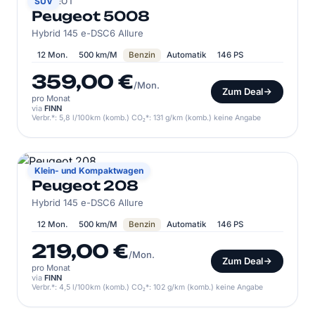
PEUGEOT
SUV
Peugeot 5008
Hybrid 145 e-DSC6 Allure
12 Mon.
500 km/M
Benzin
Automatik
146 PS
359,00 €
/Mon.
Zum Deal
pro Monat
via
FINN
Verbr.*: 5,8 l/100km (komb.) CO₂*: 131 g/km (komb.) keine Angabe
PEUGEOT
Klein- und Kompaktwagen
Peugeot 208
Hybrid 145 e-DSC6 Allure
12 Mon.
500 km/M
Benzin
Automatik
146 PS
219,00 €
/Mon.
Zum Deal
pro Monat
via
FINN
Verbr.*: 4,5 l/100km (komb.) CO₂*: 102 g/km (komb.) keine Angabe