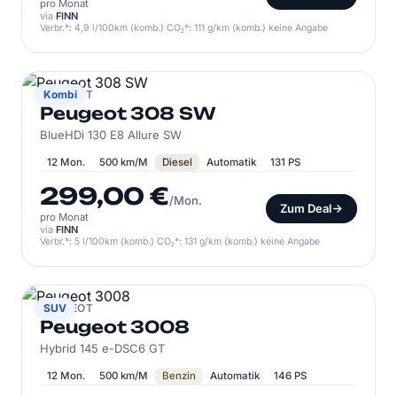
pro Monat
via
FINN
Verbr.*: 4,9 l/100km (komb.) CO₂*: 111 g/km (komb.) keine Angabe
PEUGEOT
Kombi
Peugeot 308 SW
BlueHDi 130 E8 Allure SW
12 Mon.
500 km/M
Diesel
Automatik
131 PS
299,00 €
/Mon.
Zum Deal
pro Monat
via
FINN
Verbr.*: 5 l/100km (komb.) CO₂*: 131 g/km (komb.) keine Angabe
PEUGEOT
SUV
Peugeot 3008
Hybrid 145 e-DSC6 GT
12 Mon.
500 km/M
Benzin
Automatik
146 PS