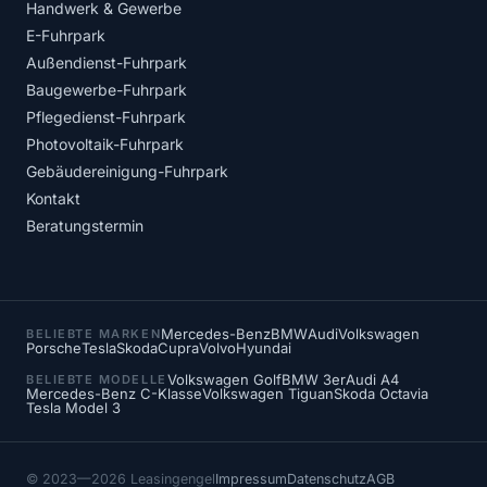
Handwerk & Gewerbe
E-Fuhrpark
Außendienst-Fuhrpark
Baugewerbe-Fuhrpark
Pflegedienst-Fuhrpark
Photovoltaik-Fuhrpark
Gebäudereinigung-Fuhrpark
Kontakt
Beratungstermin
Mercedes-Benz
BMW
Audi
Volkswagen
BELIEBTE MARKEN
Porsche
Tesla
Skoda
Cupra
Volvo
Hyundai
Volkswagen Golf
BMW 3er
Audi A4
BELIEBTE MODELLE
Mercedes-Benz C-Klasse
Volkswagen Tiguan
Skoda Octavia
Tesla Model 3
© 2023—2026 Leasingengel
Impressum
Datenschutz
AGB