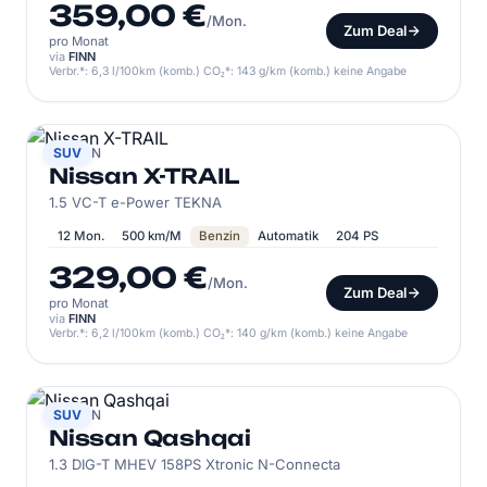
359,00 €
/Mon.
Zum Deal
pro Monat
via
FINN
Verbr.*: 6,3 l/100km (komb.) CO₂*: 143 g/km (komb.) keine Angabe
NISSAN
SUV
Nissan X-TRAIL
1.5 VC-T e-Power TEKNA
12 Mon.
500 km/M
Benzin
Automatik
204 PS
329,00 €
/Mon.
Zum Deal
pro Monat
via
FINN
Verbr.*: 6,2 l/100km (komb.) CO₂*: 140 g/km (komb.) keine Angabe
NISSAN
SUV
Nissan Qashqai
1.3 DIG-T MHEV 158PS Xtronic N-Connecta