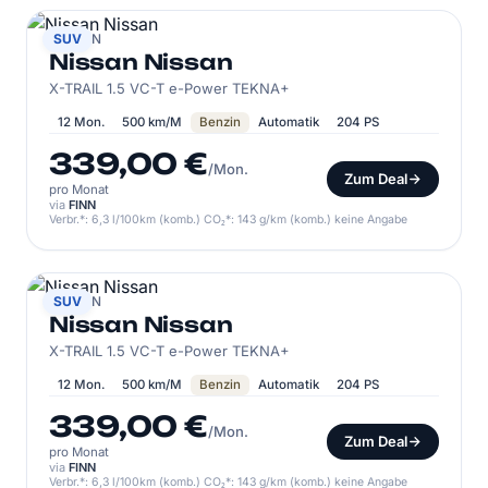
NISSAN
SUV
Nissan Nissan
X-TRAIL 1.5 VC-T e-Power TEKNA+
12 Mon.
500 km/M
Benzin
Automatik
204 PS
339,00 €
/Mon.
Zum Deal
pro Monat
via
FINN
Verbr.*: 6,3 l/100km (komb.) CO₂*: 143 g/km (komb.) keine Angabe
NISSAN
SUV
Nissan Nissan
X-TRAIL 1.5 VC-T e-Power TEKNA+
12 Mon.
500 km/M
Benzin
Automatik
204 PS
339,00 €
/Mon.
Zum Deal
pro Monat
via
FINN
Verbr.*: 6,3 l/100km (komb.) CO₂*: 143 g/km (komb.) keine Angabe