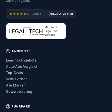
zur Rückgabe.
5,0
★★★★★
Google
DSGVO · 256-Bit
Mitglied im
Legal Tech
Verband
① ANGEBOTE
Leasing-Angebote
Auto-Abo Vergleich
Top-Deals
Vollelektrisch
Alle Marken
Gewerbeleasing
② FUHRPARK