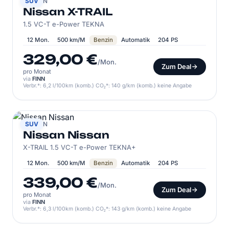
NISSAN
SUV
Nissan X-TRAIL
1.5 VC-T e-Power TEKNA
12 Mon.
500 km/M
Benzin
Automatik
204 PS
329,00 €
/Mon.
Zum Deal
pro Monat
via
FINN
Verbr.*: 6,2 l/100km (komb.) CO₂*: 140 g/km (komb.) keine Angabe
NISSAN
SUV
Nissan Nissan
X-TRAIL 1.5 VC-T e-Power TEKNA+
12 Mon.
500 km/M
Benzin
Automatik
204 PS
339,00 €
/Mon.
Zum Deal
pro Monat
via
FINN
Verbr.*: 6,3 l/100km (komb.) CO₂*: 143 g/km (komb.) keine Angabe