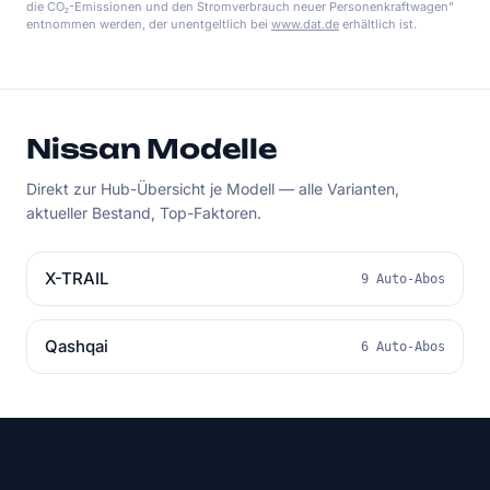
die CO₂-Emissionen und den Stromverbrauch neuer Personenkraftwagen"
entnommen werden, der unentgeltlich bei
www.dat.de
erhältlich ist.
Nissan Modelle
Direkt zur Hub-Übersicht je Modell — alle Varianten,
aktueller Bestand, Top-Faktoren.
X-TRAIL
9 Auto-Abos
Qashqai
6 Auto-Abos