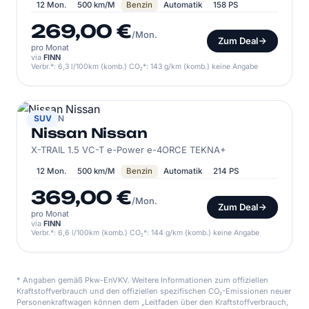
12 Mon.
500 km/M
Benzin
Automatik
158 PS
269,00 €
/Mon.
Zum Deal
pro Monat
via
FINN
Verbr.*: 6,3 l/100km (komb.) CO₂*: 143 g/km (komb.) keine Angabe
NISSAN
SUV
Nissan Nissan
X-TRAIL 1.5 VC-T e-Power e-4ORCE TEKNA+
12 Mon.
500 km/M
Benzin
Automatik
214 PS
369,00 €
/Mon.
Zum Deal
pro Monat
via
FINN
Verbr.*: 6,6 l/100km (komb.) CO₂*: 144 g/km (komb.) keine Angabe
* Angaben gemäß Pkw-EnVKV. Weitere Informationen zum offiziellen
Kraftstoffverbrauch und den offiziellen spezifischen CO₂-Emissionen neuer
Personenkraftwagen können dem „Leitfaden über den Kraftstoffverbrauch,