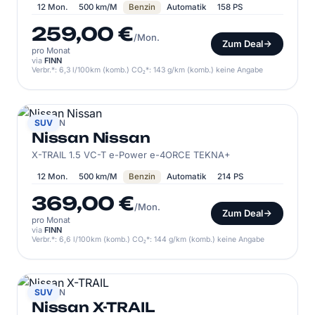
12 Mon.
500 km/M
Benzin
Automatik
158 PS
259,00 €
/Mon.
Zum Deal
pro Monat
via
FINN
Verbr.*: 6,3 l/100km (komb.) CO₂*: 143 g/km (komb.) keine Angabe
NISSAN
SUV
Nissan Nissan
X-TRAIL 1.5 VC-T e-Power e-4ORCE TEKNA+
12 Mon.
500 km/M
Benzin
Automatik
214 PS
369,00 €
/Mon.
Zum Deal
pro Monat
via
FINN
Verbr.*: 6,6 l/100km (komb.) CO₂*: 144 g/km (komb.) keine Angabe
NISSAN
SUV
Nissan X-TRAIL