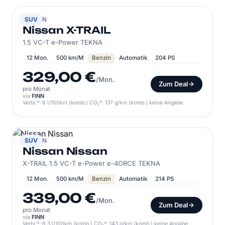
NISSAN
SUV
Nissan X-TRAIL
1.5 VC-T e-Power TEKNA
12 Mon.
500 km/M
Benzin
Automatik
204 PS
329,00 €
/Mon.
Zum Deal
pro Monat
via
FINN
Verbr.*: 6 l/100km (komb.) CO₂*: 137 g/km (komb.) keine Angabe
NISSAN
SUV
Nissan Nissan
X-TRAIL 1.5 VC-T e-Power e-4ORCE TEKNA
12 Mon.
500 km/M
Benzin
Automatik
214 PS
339,00 €
/Mon.
Zum Deal
pro Monat
via
FINN
Verbr.*: 6,3 l/100km (komb.) CO₂*: 143 g/km (komb.) keine Angabe