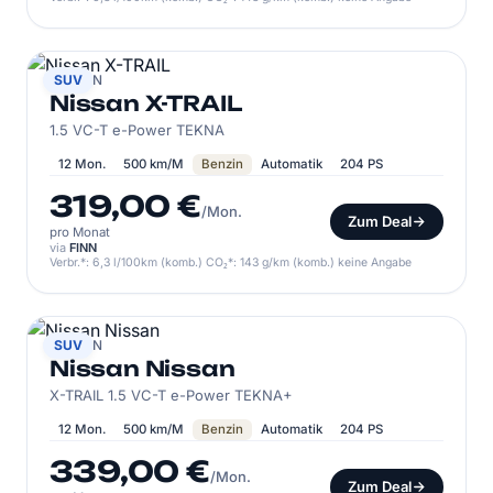
NISSAN
SUV
Nissan X-TRAIL
1.5 VC-T e-Power TEKNA
12 Mon.
500 km/M
Benzin
Automatik
204 PS
319,00 €
/Mon.
Zum Deal
pro Monat
via
FINN
Verbr.*: 6,3 l/100km (komb.) CO₂*: 143 g/km (komb.) keine Angabe
NISSAN
SUV
Nissan Nissan
X-TRAIL 1.5 VC-T e-Power TEKNA+
12 Mon.
500 km/M
Benzin
Automatik
204 PS
339,00 €
/Mon.
Zum Deal