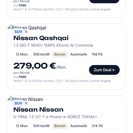
pro Monat
via
FINN
Verbr.*: 6,3 l/100km (komb.) CO₂*: 143 g/km (komb.) keine Angabe
NISSAN
SUV
Nissan Qashqai
1.3 DIG-T MHEV 158PS Xtronic N-Connecta
12 Mon.
500 km/M
Benzin
Automatik
158 PS
279,00 €
/Mon.
Zum Deal
pro Monat
via
FINN
Verbr.*: 6,3 l/100km (komb.) CO₂*: 143 g/km (komb.) keine Angabe
NISSAN
SUV
Nissan Nissan
X-TRAIL 1.5 VC-T e-Power e-4ORCE TEKNA+
12 Mon.
500 km/M
Benzin
Automatik
214 PS