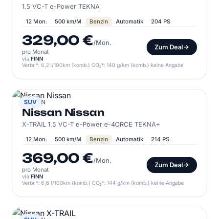
1.5 VC-T e-Power TEKNA
12 Mon.
500 km/M
Benzin
Automatik
204 PS
329,00 €
/Mon.
Zum Deal
pro Monat
via
FINN
Verbr.*: 6,2 l/100km (komb.) CO₂*: 140 g/km (komb.) keine Angabe
NISSAN
SUV
Nissan Nissan
X-TRAIL 1.5 VC-T e-Power e-4ORCE TEKNA+
12 Mon.
500 km/M
Benzin
Automatik
214 PS
369,00 €
/Mon.
Zum Deal
pro Monat
via
FINN
Verbr.*: 6,6 l/100km (komb.) CO₂*: 144 g/km (komb.) keine Angabe