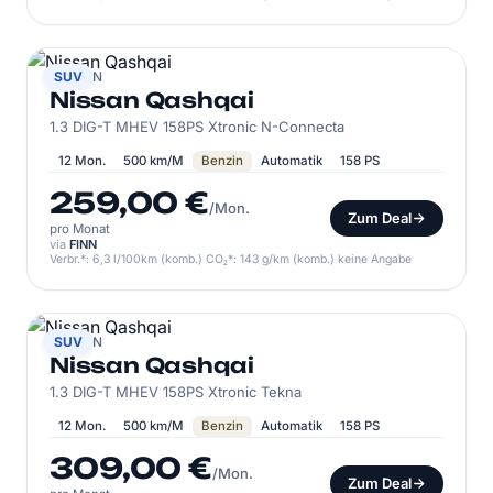
NISSAN
SUV
Nissan Qashqai
1.3 DIG-T MHEV 158PS Xtronic N-Connecta
12 Mon.
500 km/M
Benzin
Automatik
158 PS
259,00 €
/Mon.
Zum Deal
pro Monat
via
FINN
Verbr.*: 6,3 l/100km (komb.) CO₂*: 143 g/km (komb.) keine Angabe
NISSAN
SUV
Nissan Qashqai
1.3 DIG-T MHEV 158PS Xtronic Tekna
12 Mon.
500 km/M
Benzin
Automatik
158 PS
309,00 €
/Mon.
Zum Deal