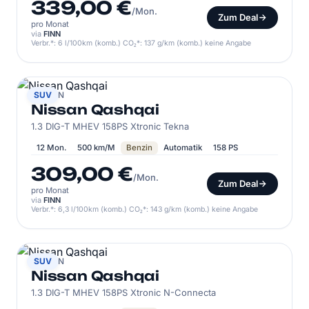
339,00 €
/Mon.
Zum Deal
pro Monat
via
FINN
Verbr.*: 6 l/100km (komb.) CO₂*: 137 g/km (komb.) keine Angabe
NISSAN
SUV
Nissan Qashqai
1.3 DIG-T MHEV 158PS Xtronic Tekna
12 Mon.
500 km/M
Benzin
Automatik
158 PS
309,00 €
/Mon.
Zum Deal
pro Monat
via
FINN
Verbr.*: 6,3 l/100km (komb.) CO₂*: 143 g/km (komb.) keine Angabe
NISSAN
SUV
Nissan Qashqai
1.3 DIG-T MHEV 158PS Xtronic N-Connecta