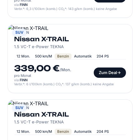
pro Monat
via
FINN
Verbr.*: 6,3 l/100km (komb.) CO₂*: 143 g/km (komb.) keine Angabe
NISSAN
SUV
Nissan X-TRAIL
1.5 VC-T e-Power TEKNA
12 Mon.
500 km/M
Benzin
Automatik
204 PS
339,00 €
/Mon.
Zum Deal
pro Monat
via
FINN
Verbr.*: 6 l/100km (komb.) CO₂*: 137 g/km (komb.) keine Angabe
NISSAN
SUV
Nissan X-TRAIL
1.5 VC-T e-Power TEKNA
12 Mon.
500 km/M
Benzin
Automatik
204 PS