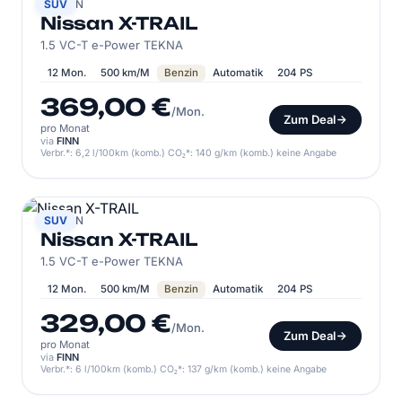
NISSAN
SUV
Nissan X-TRAIL
1.5 VC-T e-Power TEKNA
12 Mon.
500 km/M
Benzin
Automatik
204 PS
369,00 €
/Mon.
Zum Deal
pro Monat
via
FINN
Verbr.*: 6,2 l/100km (komb.) CO₂*: 140 g/km (komb.) keine Angabe
NISSAN
SUV
Nissan X-TRAIL
1.5 VC-T e-Power TEKNA
12 Mon.
500 km/M
Benzin
Automatik
204 PS
329,00 €
/Mon.
Zum Deal
pro Monat
via
FINN
Verbr.*: 6 l/100km (komb.) CO₂*: 137 g/km (komb.) keine Angabe