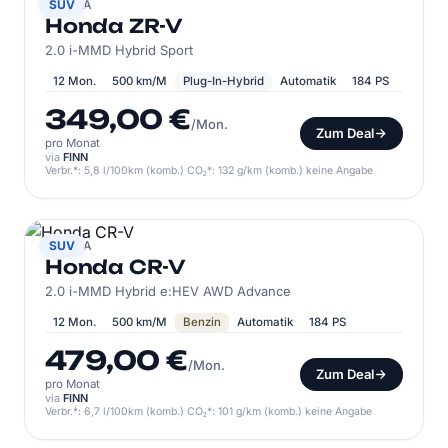
HONDA
SUV
Honda ZR-V
2.0 i-MMD Hybrid Sport
12 Mon.
500 km/M
Plug-In-Hybrid
Automatik
184 PS
349,00 €
/Mon.
Zum Deal
pro Monat
via
FINN
Verbr.*: 5,8 l/100km (komb.) CO₂*: 132 g/km (komb.) keine Angabe
HONDA
SUV
Honda CR-V
2.0 i-MMD Hybrid e:HEV AWD Advance
12 Mon.
500 km/M
Benzin
Automatik
184 PS
479,00 €
/Mon.
Zum Deal
pro Monat
via
FINN
Verbr.*: 6,7 l/100km (komb.) CO₂*: 101 g/km (komb.) keine Angabe