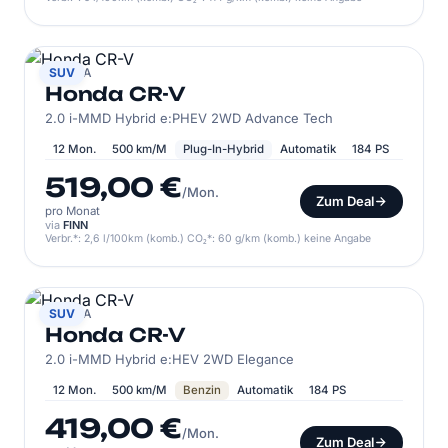
HONDA
SUV
Honda CR-V
2.0 i-MMD Hybrid e:PHEV 2WD Advance Tech
12 Mon.
500 km/M
Plug-In-Hybrid
Automatik
184 PS
519,00 €
/Mon.
Zum Deal
pro Monat
via
FINN
Verbr.*: 2,6 l/100km (komb.) CO₂*: 60 g/km (komb.) keine Angabe
HONDA
SUV
Honda CR-V
2.0 i-MMD Hybrid e:HEV 2WD Elegance
12 Mon.
500 km/M
Benzin
Automatik
184 PS
419,00 €
/Mon.
Zum Deal