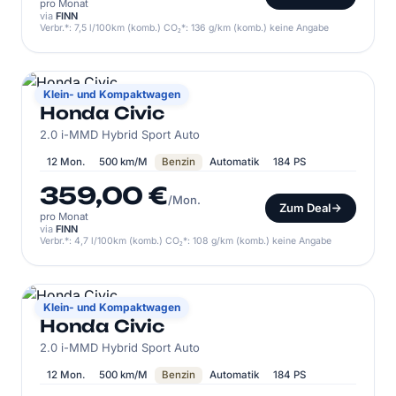
pro Monat
via
FINN
Verbr.*: 7,5 l/100km (komb.) CO₂*: 136 g/km (komb.) keine Angabe
HONDA
Klein- und Kompaktwagen
Honda Civic
2.0 i-MMD Hybrid Sport Auto
12 Mon.
500 km/M
Benzin
Automatik
184 PS
359,00 €
/Mon.
Zum Deal
pro Monat
via
FINN
Verbr.*: 4,7 l/100km (komb.) CO₂*: 108 g/km (komb.) keine Angabe
HONDA
Klein- und Kompaktwagen
Honda Civic
2.0 i-MMD Hybrid Sport Auto
12 Mon.
500 km/M
Benzin
Automatik
184 PS