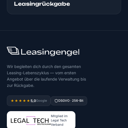
Leasingrückgabe
Wir begleiten dich durch den gesamten
Leasing-Lebenszyklus — vom ersten
Angebot über die laufende Verwaltung bis
zur Rückgabe.
5,0
★★★★★
Google
DSGVO · 256-Bit
Mitglied im
Legal Tech
Verband