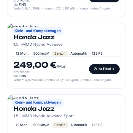
pro Monat
via
FINN
Verbr.*: 6,7 l/100km (komb.) CO₂*: 101 g/km (komb.) keine Angabe
HONDA
Klein- und Kompaktwagen
Honda Jazz
1.5 i-MMD Hybrid Advance
12 Mon.
500 km/M
Benzin
Automatik
123 PS
249,00 €
/Mon.
Zum Deal
pro Monat
via
FINN
Verbr.*: 4,8 l/100km (komb.) CO₂*: 108 g/km (komb.) keine Angabe
HONDA
Klein- und Kompaktwagen
Honda Jazz
1.5 i-MMD Hybrid Advance Sport
12 Mon.
500 km/M
Benzin
Automatik
123 PS