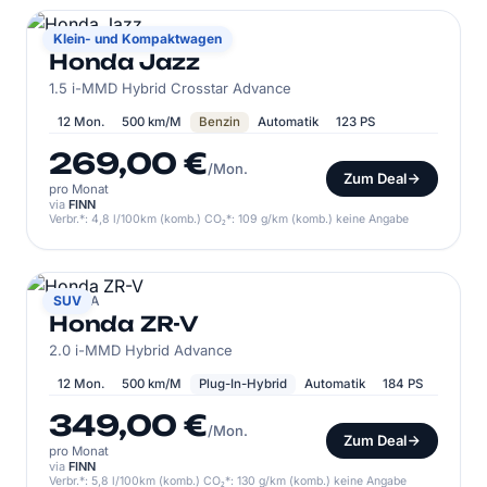
HONDA
Klein- und Kompaktwagen
Honda Jazz
1.5 i-MMD Hybrid Crosstar Advance
12 Mon.
500 km/M
Benzin
Automatik
123 PS
269,00 €
/Mon.
Zum Deal
pro Monat
via
FINN
Verbr.*: 4,8 l/100km (komb.) CO₂*: 109 g/km (komb.) keine Angabe
HONDA
SUV
Honda ZR-V
2.0 i-MMD Hybrid Advance
12 Mon.
500 km/M
Plug-In-Hybrid
Automatik
184 PS
349,00 €
/Mon.
Zum Deal
pro Monat
via
FINN
Verbr.*: 5,8 l/100km (komb.) CO₂*: 130 g/km (komb.) keine Angabe