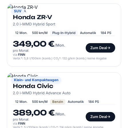
HONDA
SUV
Honda ZR-V
2.0 i-MMD Hybrid Sport
12 Mon.
500 km/M
Plug-In-Hybrid
Automatik
184 PS
349,00 €
/Mon.
Zum Deal
pro Monat
via
FINN
Verbr.*: 5,8 l/100km (komb.) CO₂*: 132 g/km (komb.) keine Angabe
HONDA
Klein- und Kompaktwagen
Honda Civic
2.0 i-MMD Hybrid Advance Auto
12 Mon.
500 km/M
Benzin
Automatik
184 PS
389,00 €
/Mon.
Zum Deal
pro Monat
via
FINN
Verbr.*: 5 l/100km (komb.) CO₂*: 114 g/km (komb.) keine Angabe