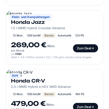
HONDA
Klein- und Kompaktwagen
Honda Jazz
1.5 i-MMD Hybrid Crosstar Advance
12 Mon.
500 km/M
Benzin
Automatik
123 PS
269,00 €
/Mon.
Zum Deal
pro Monat
via
FINN
Verbr.*: 4,8 l/100km (komb.) CO₂*: 109 g/km (komb.) keine Angabe
HONDA
SUV
Honda CR-V
2.0 i-MMD Hybrid e:HEV AWD Advance
12 Mon.
500 km/M
Benzin
Automatik
184 PS
479,00 €
/Mon.
Zum Deal