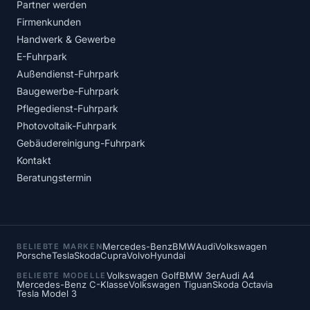
Partner werden
Firmenkunden
Handwerk & Gewerbe
E-Fuhrpark
Außendienst-Fuhrpark
Baugewerbe-Fuhrpark
Pflegedienst-Fuhrpark
Photovoltaik-Fuhrpark
Gebäudereinigung-Fuhrpark
Kontakt
Beratungstermin
Mercedes-Benz
BMW
Audi
Volkswagen
BELIEBTE MARKEN
Porsche
Tesla
Skoda
Cupra
Volvo
Hyundai
Volkswagen Golf
BMW 3er
Audi A4
BELIEBTE MODELLE
Mercedes-Benz C-Klasse
Volkswagen Tiguan
Skoda Octavia
Tesla Model 3