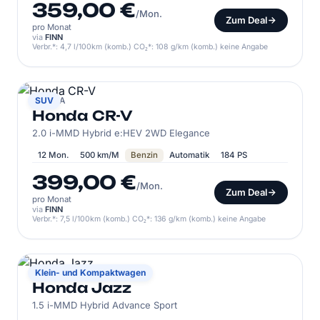
359,00 €
/Mon.
Zum Deal
pro Monat
via
FINN
Verbr.*: 4,7 l/100km (komb.) CO₂*: 108 g/km (komb.) keine Angabe
HONDA
SUV
Honda CR-V
2.0 i-MMD Hybrid e:HEV 2WD Elegance
12 Mon.
500 km/M
Benzin
Automatik
184 PS
399,00 €
/Mon.
Zum Deal
pro Monat
via
FINN
Verbr.*: 7,5 l/100km (komb.) CO₂*: 136 g/km (komb.) keine Angabe
HONDA
Klein- und Kompaktwagen
Honda Jazz
1.5 i-MMD Hybrid Advance Sport