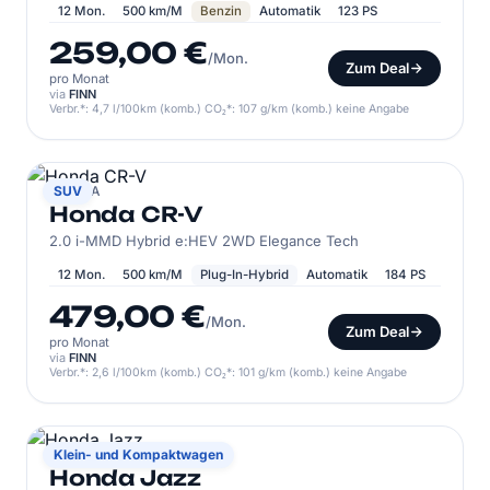
12 Mon.
500 km/M
Benzin
Automatik
123 PS
259,00 €
/Mon.
Zum Deal
pro Monat
via
FINN
Verbr.*: 4,7 l/100km (komb.) CO₂*: 107 g/km (komb.) keine Angabe
HONDA
SUV
Honda CR-V
2.0 i-MMD Hybrid e:HEV 2WD Elegance Tech
12 Mon.
500 km/M
Plug-In-Hybrid
Automatik
184 PS
479,00 €
/Mon.
Zum Deal
pro Monat
via
FINN
Verbr.*: 2,6 l/100km (komb.) CO₂*: 101 g/km (komb.) keine Angabe
HONDA
Klein- und Kompaktwagen
Honda Jazz