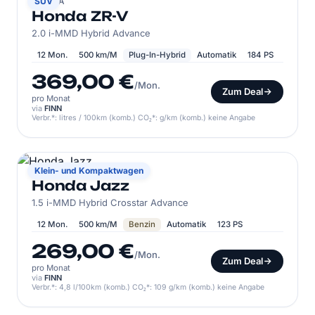
HONDA
SUV
Honda ZR-V
2.0 i-MMD Hybrid Advance
12 Mon.
500 km/M
Plug-In-Hybrid
Automatik
184 PS
369,00 €
/Mon.
Zum Deal
pro Monat
via
FINN
Verbr.*: litres / 100km (komb.) CO₂*: g/km (komb.) keine Angabe
HONDA
Klein- und Kompaktwagen
Honda Jazz
1.5 i-MMD Hybrid Crosstar Advance
12 Mon.
500 km/M
Benzin
Automatik
123 PS
269,00 €
/Mon.
Zum Deal
pro Monat
via
FINN
Verbr.*: 4,8 l/100km (komb.) CO₂*: 109 g/km (komb.) keine Angabe