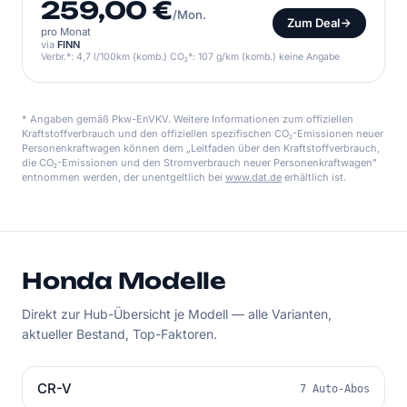
259,00 €
/Mon.
Zum Deal
pro Monat
via
FINN
Verbr.*: 4,7 l/100km (komb.) CO₂*: 107 g/km (komb.) keine Angabe
* Angaben gemäß Pkw-EnVKV. Weitere Informationen zum offiziellen
Kraftstoffverbrauch und den offiziellen spezifischen CO₂-Emissionen neuer
Personenkraftwagen können dem „Leitfaden über den Kraftstoffverbrauch,
die CO₂-Emissionen und den Stromverbrauch neuer Personenkraftwagen"
entnommen werden, der unentgeltlich bei
www.dat.de
erhältlich ist.
Honda Modelle
Direkt zur Hub-Übersicht je Modell — alle Varianten,
aktueller Bestand, Top-Faktoren.
CR-V
7 Auto-Abos