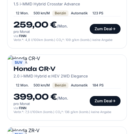
1.5 i-MMD Hybrid Crosstar Advance
12 Mon.
500 km/M
Benzin
Automatik
123 PS
259,00 €
/Mon.
Zum Deal
pro Monat
via
FINN
Verbr.*: 4,8 l/100km (komb.) CO₂*: 109 g/km (komb.) keine Angabe
HONDA
SUV
Honda CR-V
2.0 i-MMD Hybrid e:HEV 2WD Elegance
12 Mon.
500 km/M
Benzin
Automatik
184 PS
399,00 €
/Mon.
Zum Deal
pro Monat
via
FINN
Verbr.*: 7,5 l/100km (komb.) CO₂*: 136 g/km (komb.) keine Angabe