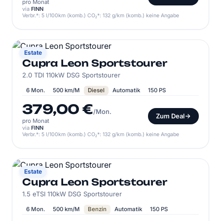
pro Monat
via
FINN
Verbr.*: 5 l/100km (komb.) CO₂*: 132 g/km (komb.) keine Angabe
CUPRA
Estate
Cupra Leon Sportstourer
2.0 TDI 110kW DSG Sportstourer
6 Mon.
500 km/M
Diesel
Automatik
150 PS
379,00 €
/Mon.
Zum Deal
pro Monat
via
FINN
Verbr.*: 5 l/100km (komb.) CO₂*: 132 g/km (komb.) keine Angabe
CUPRA
Estate
Cupra Leon Sportstourer
1.5 eTSI 110kW DSG Sportstourer
6 Mon.
500 km/M
Benzin
Automatik
150 PS