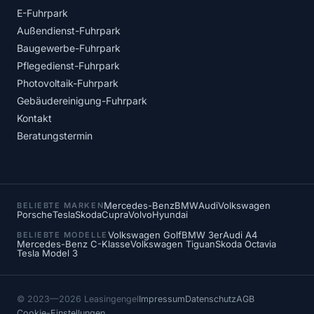
E-Fuhrpark
Außendienst-Fuhrpark
Baugewerbe-Fuhrpark
Pflegedienst-Fuhrpark
Photovoltaik-Fuhrpark
Gebäudereinigung-Fuhrpark
Kontakt
Beratungstermin
Mercedes-Benz
BMW
Audi
Volkswagen
BELIEBTE MARKEN
Porsche
Tesla
Skoda
Cupra
Volvo
Hyundai
Volkswagen Golf
BMW 3er
Audi A4
BELIEBTE MODELLE
Mercedes-Benz C-Klasse
Volkswagen Tiguan
Skoda Octavia
Tesla Model 3
© 2023—2026 Leasingengel
Impressum
Datenschutz
AGB
Cookie-Einstellungen