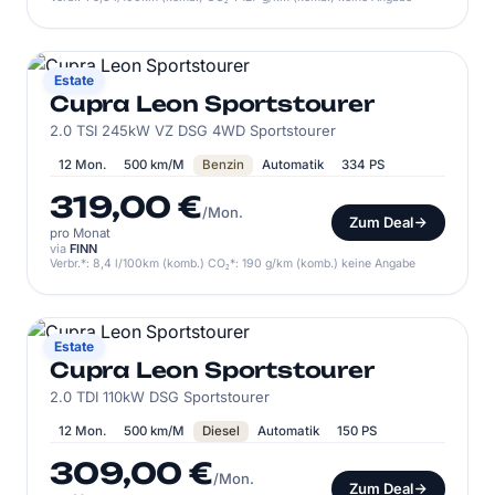
CUPRA
Estate
Cupra Leon Sportstourer
2.0 TSI 245kW VZ DSG 4WD Sportstourer
12 Mon.
500 km/M
Benzin
Automatik
334 PS
319,00 €
/Mon.
Zum Deal
pro Monat
via
FINN
Verbr.*: 8,4 l/100km (komb.) CO₂*: 190 g/km (komb.) keine Angabe
CUPRA
Estate
Cupra Leon Sportstourer
2.0 TDI 110kW DSG Sportstourer
12 Mon.
500 km/M
Diesel
Automatik
150 PS
309,00 €
/Mon.
Zum Deal