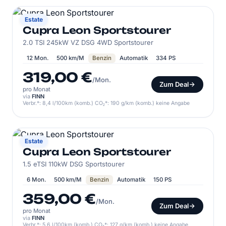
CUPRA
Estate
Cupra Leon Sportstourer
2.0 TSI 245kW VZ DSG 4WD Sportstourer
12 Mon.
500 km/M
Benzin
Automatik
334 PS
319,00 €
/Mon.
Zum Deal
pro Monat
via
FINN
Verbr.*: 8,4 l/100km (komb.) CO₂*: 190 g/km (komb.) keine Angabe
CUPRA
Estate
Cupra Leon Sportstourer
1.5 eTSI 110kW DSG Sportstourer
6 Mon.
500 km/M
Benzin
Automatik
150 PS
359,00 €
/Mon.
Zum Deal
pro Monat
via
FINN
Verbr.*: 5,6 l/100km (komb.) CO₂*: 127 g/km (komb.) keine Angabe