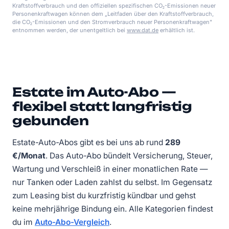
Kraftstoffverbrauch und den offiziellen spezifischen CO₂-Emissionen neuer
Personenkraftwagen können dem „Leitfaden über den Kraftstoffverbrauch,
die CO₂-Emissionen und den Stromverbrauch neuer Personenkraftwagen"
entnommen werden, der unentgeltlich bei
www.dat.de
erhältlich ist.
Estate im Auto-Abo —
flexibel statt langfristig
gebunden
Estate-Auto-Abos gibt es bei uns ab rund
289
€/Monat
.
Das Auto-Abo bündelt Versicherung, Steuer,
Wartung und Verschleiß in einer monatlichen Rate —
nur Tanken oder Laden zahlst du selbst. Im Gegensatz
zum Leasing bist du kurzfristig kündbar und gehst
keine mehrjährige Bindung ein. Alle Kategorien findest
du im
Auto-Abo-Vergleich
.