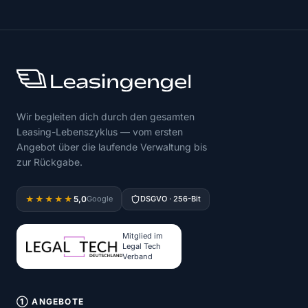
Wir begleiten dich durch den gesamten
Leasing-Lebenszyklus — vom ersten
Angebot über die laufende Verwaltung bis
zur Rückgabe.
5,0
★★★★★
Google
DSGVO · 256-Bit
Mitglied im
Legal Tech
Verband
① ANGEBOTE