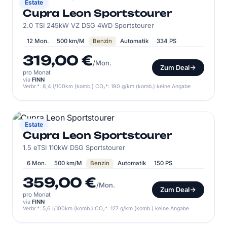
CUPRA
Estate
Cupra Leon Sportstourer
2.0 TSI 245kW VZ DSG 4WD Sportstourer
12 Mon.
500 km/M
Benzin
Automatik
334 PS
319,00 €
/Mon.
Zum Deal
pro Monat
via
FINN
Verbr.*: 8,4 l/100km (komb.) CO₂*: 190 g/km (komb.) keine Angabe
CUPRA
Estate
Cupra Leon Sportstourer
1.5 eTSI 110kW DSG Sportstourer
6 Mon.
500 km/M
Benzin
Automatik
150 PS
359,00 €
/Mon.
Zum Deal
pro Monat
via
FINN
Verbr.*: 5,6 l/100km (komb.) CO₂*: 127 g/km (komb.) keine Angabe