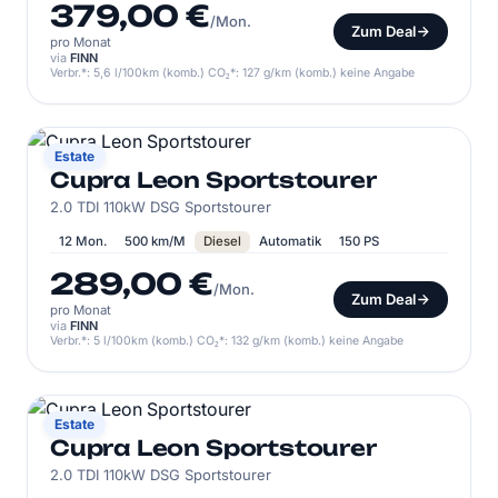
379,00 €
/Mon.
Zum Deal
pro Monat
via
FINN
Verbr.*: 5,6 l/100km (komb.) CO₂*: 127 g/km (komb.) keine Angabe
CUPRA
Estate
Cupra Leon Sportstourer
2.0 TDI 110kW DSG Sportstourer
12 Mon.
500 km/M
Diesel
Automatik
150 PS
289,00 €
/Mon.
Zum Deal
pro Monat
via
FINN
Verbr.*: 5 l/100km (komb.) CO₂*: 132 g/km (komb.) keine Angabe
CUPRA
Estate
Cupra Leon Sportstourer
2.0 TDI 110kW DSG Sportstourer