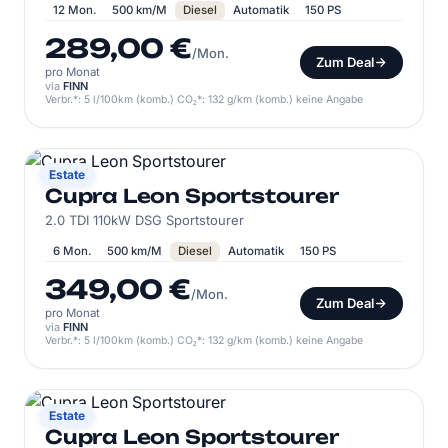
12 Mon.
500 km/M
Diesel
Automatik
150 PS
289,00 €
/Mon.
Zum Deal
pro Monat
via
FINN
Verbr.*: 5 l/100km (komb.) CO₂*: 132 g/km (komb.) keine Angabe
CUPRA
Estate
Cupra Leon Sportstourer
2.0 TDI 110kW DSG Sportstourer
6 Mon.
500 km/M
Diesel
Automatik
150 PS
349,00 €
/Mon.
Zum Deal
pro Monat
via
FINN
Verbr.*: 5 l/100km (komb.) CO₂*: 132 g/km (komb.) keine Angabe
CUPRA
Estate
Cupra Leon Sportstourer