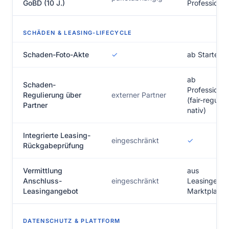
GoBD (10 J.)
Professional
SCHÄDEN & LEASING-LIFECYCLE
Schaden-Foto-Akte
✓
ab Starter
ab
Schaden-
Professional
Regulierung über
externer Partner
(fair-regulier
Partner
nativ)
Integrierte Leasing-
eingeschränkt
✓
Rückgabeprüfung
Vermittlung
aus
Anschluss-
eingeschränkt
Leasingenge
Leasingangebot
Marktplatz
DATENSCHUTZ & PLATTFORM