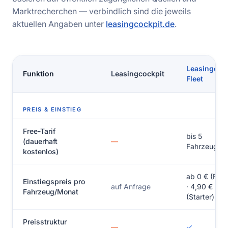
Marktrecherchen — verbindlich sind die jeweils
aktuellen Angaben unter
leasingcockpit.de
.
Leasingeng
Funktion
Leasingcockpit
Fleet
PREIS & EINSTIEG
Free-Tarif
bis 5
(dauerhaft
—
Fahrzeuge
kostenlos)
ab 0 € (Free
Einstiegspreis pro
auf Anfrage
· 4,90 €
Fahrzeug/Monat
(Starter)
Preisstruktur
—
✓