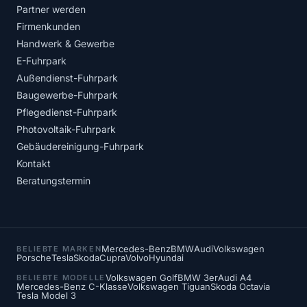
Partner werden
Firmenkunden
Handwerk & Gewerbe
E-Fuhrpark
Außendienst-Fuhrpark
Baugewerbe-Fuhrpark
Pflegedienst-Fuhrpark
Photovoltaik-Fuhrpark
Gebäudereinigung-Fuhrpark
Kontakt
Beratungstermin
Mercedes-Benz
BMW
Audi
Volkswagen
BELIEBTE MARKEN
Porsche
Tesla
Skoda
Cupra
Volvo
Hyundai
Volkswagen Golf
BMW 3er
Audi A4
BELIEBTE MODELLE
Mercedes-Benz C-Klasse
Volkswagen Tiguan
Skoda Octavia
Tesla Model 3