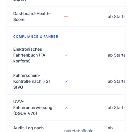
Dashboard-Health-
—
ab Starter
Score
COMPLIANCE & FAHRER
Elektronisches
Fahrtenbuch (FA-
✓
ab Starter
konform)
Führerschein-
Kontrolle nach § 21
✓
ab Starter
StVG
UVV-
Fahrerunterweisung
✓
ab Starter
(DGUV V70)
Audit-Log nach
ab
paketabhängig