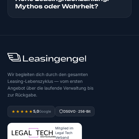
Mythos oder Wahrheit?
Wir begleiten dich durch den gesamten
Leasing-Lebenszyklus — vom ersten
Angebot über die laufende Verwaltung bis
zur Rückgabe.
5,0
★★★★★
Google
DSGVO · 256-Bit
Mitglied im
Legal Tech
Verband