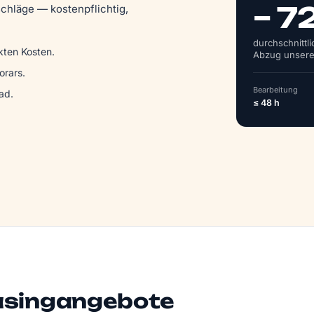
– 7
chläge — kostenpflichtig,
durchschnittl
kten Kosten.
Abzug unsere
rars.
Bearbeitung
ad.
≤ 48 h
asingangebote