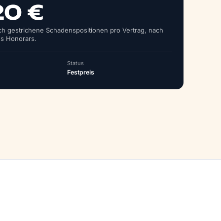
20 €
ich gestrichene Schadens­positionen pro Vertrag, nach
s Honorars.
Status
Festpreis