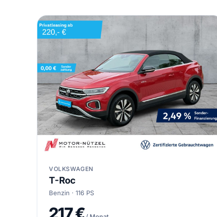
VOLKSWAGEN
T-Roc
Benzin · 116 PS
217 €
/ Monat