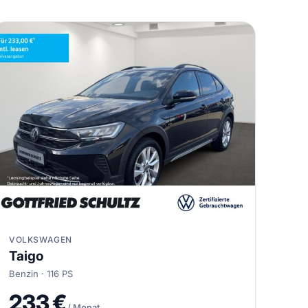
VOLKSWAGEN
Taigo
Benzin · 116 PS
233 €
/ Monat