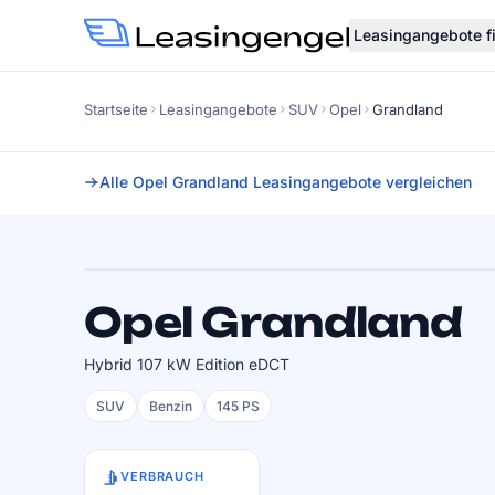
Leasingangebote f
Startseite
Leasingangebote
SUV
Opel
Grandland
Alle Opel Grandland Leasingangebote vergleichen
Faktor
0.66
SOFORT VERFÜGBAR
Opel Grandland
Hybrid 107 kW Edition eDCT
SUV
Benzin
145 PS
VERBRAUCH