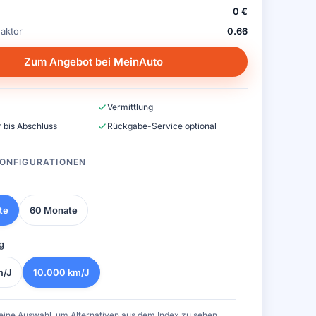
0 €
aktor
0.66
Zum Angebot bei MeinAuto
Vermittlung
 bis Abschluss
Rückgabe-Service optional
ONFIGURATIONEN
te
60 Monate
g
m/J
10.000 km/J
eine Auswahl, um Alternativen aus dem Index zu sehen.