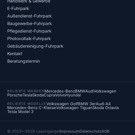
Handwerk & Gewerbe
E-Fuhrpark
Außendienst-Fuhrpark
Baugewerbe-Fuhrpark
Pflegedienst-Fuhrpark
Photovoltaik-Fuhrpark
Gebäudereinigung-Fuhrpark
Kontakt
Beratungstermin
Mercedes-Benz
BMW
Audi
Volkswagen
BELIEBTE MARKEN
Porsche
Tesla
Skoda
Cupra
Volvo
Hyundai
Volkswagen Golf
BMW 3er
Audi A4
BELIEBTE MODELLE
Mercedes-Benz C-Klasse
Volkswagen Tiguan
Skoda Octavia
Tesla Model 3
© 2023—2026 Leasingengel
Impressum
Datenschutz
AGB