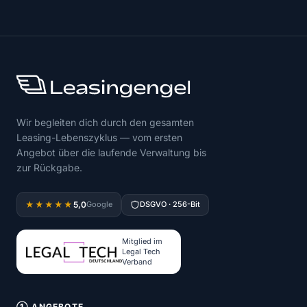
Wir begleiten dich durch den gesamten
Leasing-Lebenszyklus — vom ersten
Angebot über die laufende Verwaltung bis
zur Rückgabe.
5,0
★★★★★
Google
DSGVO · 256-Bit
Mitglied im
Legal Tech
Verband
① ANGEBOTE