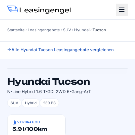
Startseite
Leasingangebote
SUV
Hyundai
Tucson
Alle Hyundai Tucson Leasingangebote vergleichen
Faktor
0.71
SOFORT VERFÜGBAR
Hyundai Tucson
N-Line Hybrid 1.6 T-GDI 2WD 6-Gang-A/T
SUV
Hybrid
239 PS
VERBRAUCH
5.9 l/100km