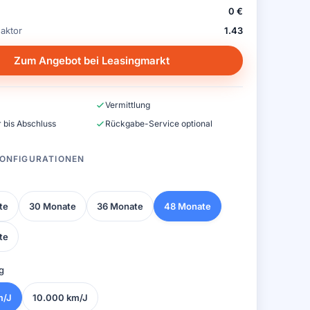
0 €
aktor
1.43
Zum Angebot bei Leasingmarkt
Vermittlung
 bis Abschluss
Rückgabe-Service optional
ONFIGURATIONEN
te
30 Monate
36 Monate
48 Monate
te
g
m/J
10.000 km/J