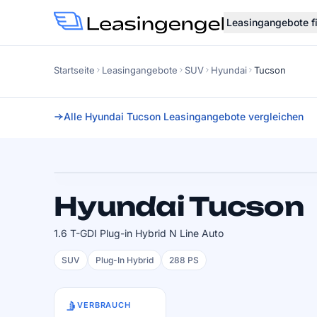
Leasingangebote f
Startseite
Leasingangebote
SUV
Hyundai
Tucson
Alle Hyundai Tucson Leasingangebote vergleichen
Faktor
0.72
SOFORT VERFÜGBAR
Hyundai Tucson
1.6 T-GDI Plug-in Hybrid N Line Auto
SUV
Plug-In Hybrid
288 PS
VERBRAUCH