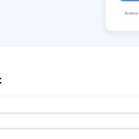
Ändere 
t