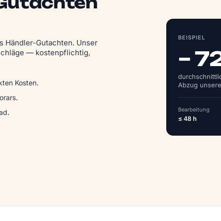
 Gutachten
BEISPIEL
das Händler-Gutachten. Unser
– 7
chläge — kostenpflichtig,
durchschnittl
kten Kosten.
Abzug unsere
rars.
Bearbeitung
ad.
≤ 48 h