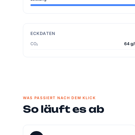
ECKDATEN
CO₂
64 g
WAS PASSIERT NACH DEM KLICK
So läuft es ab