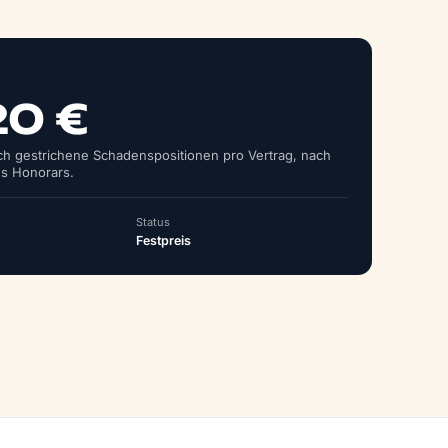
20 €
ich gestrichene Schadens­positionen pro Vertrag, nach
s Honorars.
Status
Festpreis