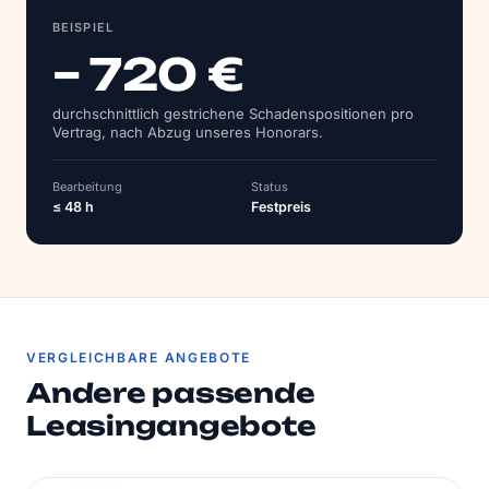
BEISPIEL
– 720 €
durchschnittlich gestrichene Schadens­positionen pro
Vertrag, nach Abzug unseres Honorars.
Bearbeitung
Status
≤ 48 h
Festpreis
VERGLEICHBARE ANGEBOTE
Andere passende
Leasingangebote