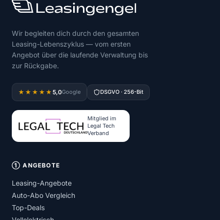
Wir begleiten dich durch den gesamten
Leasing-Lebenszyklus — vom ersten
Angebot über die laufende Verwaltung bis
zur Rückgabe.
5,0
★★★★★
Google
DSGVO · 256-Bit
Mitglied im
Legal Tech
Verband
① ANGEBOTE
Leasing-Angebote
Auto-Abo Vergleich
Top-Deals
Vollelektrisch