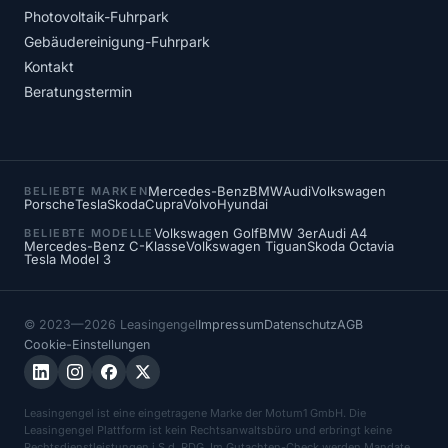
Photovoltaik-Fuhrpark
Gebäudereinigung-Fuhrpark
Kontakt
Beratungstermin
Mercedes-Benz
BMW
Audi
Volkswagen
BELIEBTE MARKEN
Porsche
Tesla
Skoda
Cupra
Volvo
Hyundai
Volkswagen Golf
BMW 3er
Audi A4
BELIEBTE MODELLE
Mercedes-Benz C-Klasse
Volkswagen Tiguan
Skoda Octavia
Tesla Model 3
© 2023—2026 Leasingengel
Impressum
Datenschutz
AGB
Cookie-Einstellungen
Leasingengel ist eine eingetragene Marke der Motum1 GmbH. Die
Leasingengel Plattform ist kein Rechtsanwaltsbüro und erbringt keine
Rechtsdienstleistungen i.S.d. RDG. Im Gutachten-Check werden Mandate