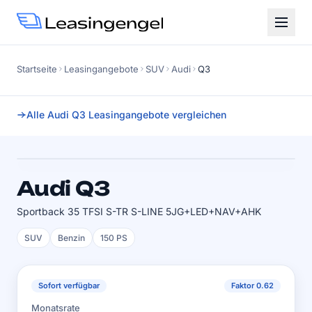
Startseite
Leasingangebote
SUV
Audi
Q3
Alle Audi Q3 Leasingangebote vergleichen
Faktor
0.62
SOFORT VERFÜGBAR
Audi Q3
Sportback 35 TFSI S-TR S-LINE 5JG+LED+NAV+AHK
SUV
Benzin
150 PS
Sofort verfügbar
Faktor 0.62
Monatsrate