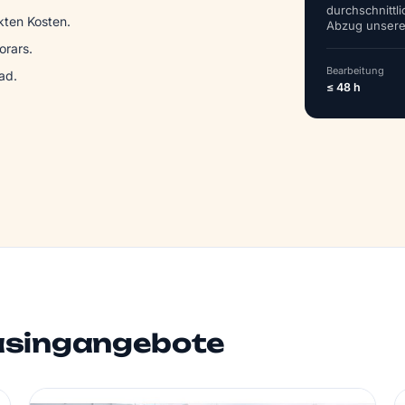
durchschnittl
kten Kosten.
Abzug unsere
rars.
Bearbeitung
ad.
≤ 48 h
asingangebote