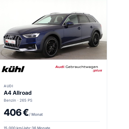
AUDI
A4 Allroad
Benzin · 265 PS
406 €
/ Monat
15.000 km/Jahr
·
36 Monate