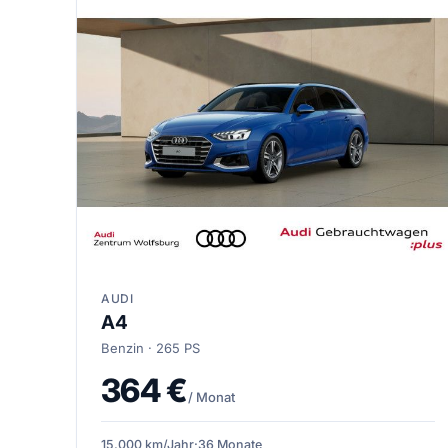
AUDI
A4
Benzin · 265 PS
364 €
/ Monat
15.000 km/Jahr
·
36 Monate