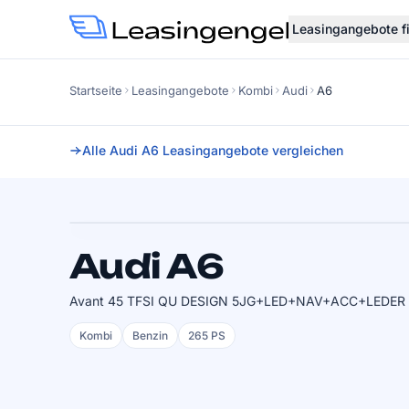
Leasingangebote f
Startseite
Leasingangebote
Kombi
Audi
A6
Alle Audi A6 Leasingangebote vergleichen
Faktor
0.49
SOFORT VERFÜGBAR
Audi A6
Avant 45 TFSI QU DESIGN 5JG+LED+NAV+ACC+LEDER
Kombi
Benzin
265 PS