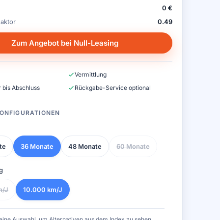
0 €
aktor
0.49
Zum Angebot bei Null-Leasing
Vermittlung
 bis Abschluss
Rückgabe-Service optional
ONFIGURATIONEN
te
36 Monate
48 Monate
60 Monate
g
m/J
10.000 km/J
eine Auswahl, um Alternativen aus dem Index zu sehen.