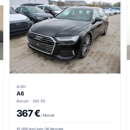
AUDI
A6
Benzin · 265 PS
367 €
/ Monat
15.000 km/Jahr
·
36 Monate