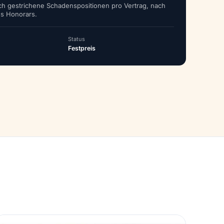
ich gestrichene Schadens­positionen pro Vertrag, nach
s Honorars.
Status
Festpreis